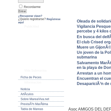
Recordarme
¿Recuperar clave?
¿Quiere registrarse?
Regístrese
Oleada de solidar
aquí
Vigilancia Pesque
Publicidad
percebe y 4 kilos
En busca del delfÃ
El club Crised or
Muere un GijonÃ©
Un joven de la Pol
submarina
Salvamento MarÃ­t
en la playa de Do
Vida Submarina
Arrestan a un hom
Ficha de Peces
Encuentran el cue
Informacion
DesapariciÃ³n de 
Noticia
ArtÃ­culos
Sobre MareaViva.net
PrevisiÃ³n MarÃ­tima
Asoc AMIGOS DEL DEP
Tabla de Mareas