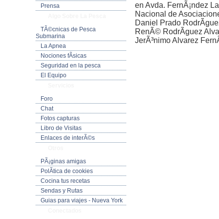
en Avda. FernÃ¡ndez Lad
Prensa
Nacional de Asociacion
Algo Sobre La Pesca
Daniel Prado RodrÃ­gu
TÃ©cnicas de Pesca
RenÃ© RodrÃ­guez Alva
Submarina
JerÃ³nimo Alvarez Fern
La Apnea
Nociones fÃ­sicas
Seguridad en la pesca
El Equipo
Servicios
Foro
Chat
Fotos capturas
Libro de Visitas
Enlaces de interÃ©s
Otros
PÃ¡ginas amigas
PolÃ­tica de cookies
Cocina tus recetas
Sendas y Rutas
Guias para viajes - Nueva York
Conectados