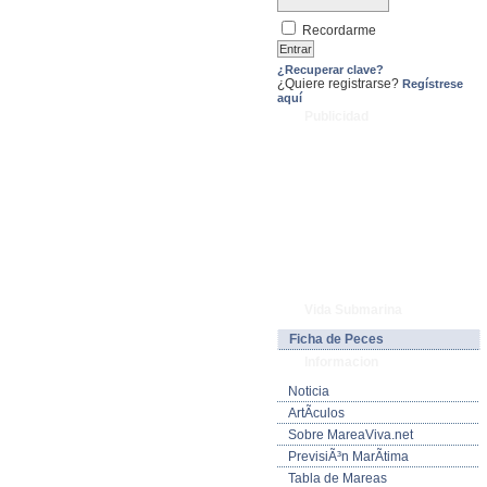
Recordarme
¿Recuperar clave?
¿Quiere registrarse?
Regístrese
aquí
Publicidad
Vida Submarina
Ficha de Peces
Informacion
Noticia
ArtÃ­culos
Sobre MareaViva.net
PrevisiÃ³n MarÃ­tima
Tabla de Mareas