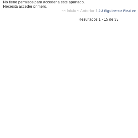
No tiene permisos para acceder a este apartado.
Necesita acceder primero.
<< Inicio
< Anterior
1
2
3
Siguiente >
Final >>
Resultados 1 - 15 de 33