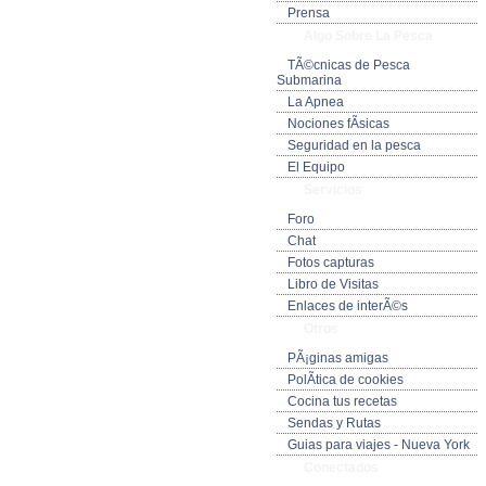
Prensa
Algo Sobre La Pesca
TÃ©cnicas de Pesca
Submarina
La Apnea
Nociones fÃ­sicas
Seguridad en la pesca
El Equipo
Servicios
Foro
Chat
Fotos capturas
Libro de Visitas
Enlaces de interÃ©s
Otros
PÃ¡ginas amigas
PolÃ­tica de cookies
Cocina tus recetas
Sendas y Rutas
Guias para viajes - Nueva York
Conectados