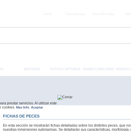
Inicio
Tabla Mareas
PrevisiÃ³n Mar
Enl
RO
NOTICIAS
FOTOS CAPTURAS
BASES CONCURSO
VÃ­DEOS
a prestar servicios. Al utilizar este
de cookies.
.
Mas Info
Aceptar
FICHAS DE PECES
En esta sección se mostrarán fichas detalladas sobre los distintos peces, que 
nuestras inmersiones submarinas. Se detallarán sus características, morfología, 