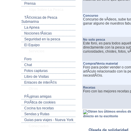
Prensa
Algo Sobre La Pesca
Concurso
TÃ©cnicas de Pesca
Concurso de vÃ­deos, sube tus
Submarina
ganar alguno de nuestros fab
La Apnea
Nociones fÃ­sicas
Seguridad en la pesca
No solo pesca
Este foro, es para todos aque
El Equipo
directamente con la pesca su
Servicios
curiosidades, chistes, fotos, vÃ
Foro
Compra/Venta material
Chat
Foro para poder vender o comp
Fotos capturas
artÃ­culo relacionado con la 
necesitÃ©is.
Libro de Visitas
Enlaces de interÃ©s
Recetas
Otros
Foro con las mejores recetas p
PÃ¡ginas amigas
PolÃ­tica de cookies
Cocina tus recetas
Sendas y Rutas
directo en tu escritorio
Guias para viajes - Nueva York
ULTIMAS NOTICIAS
Conectados
Oleada de solidaridad