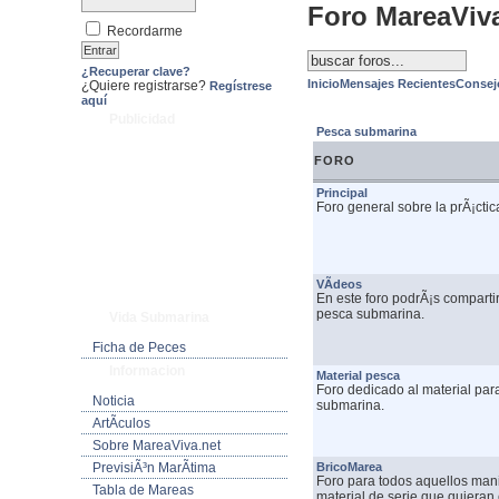
Foro MareaViv
Recordarme
¿Recuperar clave?
Inicio
Mensajes Recientes
Consej
¿Quiere registrarse?
Regístrese
aquí
Publicidad
Pesca submarina
FORO
Principal
Foro general sobre la prÃ¡cti
VÃ­deos
En este foro podrÃ¡s comparti
pesca submarina.
Vida Submarina
Ficha de Peces
Informacion
Material pesca
Foro dedicado al material para
Noticia
submarina.
ArtÃ­culos
Sobre MareaViva.net
PrevisiÃ³n MarÃ­tima
BricoMarea
Foro para todos aquellos mani
Tabla de Mareas
material de serie que quieran 