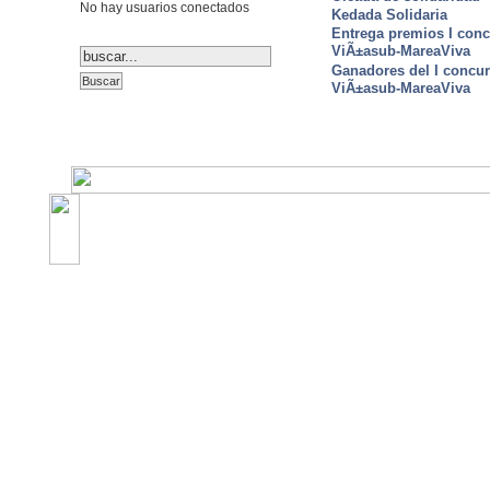
No hay usuarios conectados
Kedada Solidaria
Entrega premios I conc
ViÃ±asub-MareaViva
Ganadores del I concu
ViÃ±asub-MareaViva
©