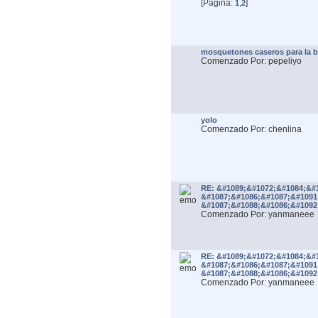
[Página:
,
]
1
2
mosquetones caseros para la 
Comenzado Por: pepeliyo
yolo
Comenzado Por: chenlina
RE: &#1089;&#1072;&#1084;&#
&#1087;&#1086;&#1087;&#1091
&#1087;&#1088;&#1086;&#1092
Comenzado Por: yanmaneee
RE: &#1089;&#1072;&#1084;&#
&#1087;&#1086;&#1087;&#1091
&#1087;&#1088;&#1086;&#1092
Comenzado Por: yanmaneee