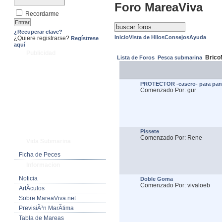
Foro MareaViva
Recordarme
¿Recuperar clave?
Inicio
Vista de Hilos
Consejos
Ayuda
¿Quiere registrarse?
Regístrese
aquí
Publicidad
Brico
Lista de Foros
Pesca submarina
PROTECTOR -casero- para panta
Comenzado Por: gur
Pissete
Comenzado Por: Rene
Vida Submarina
Ficha de Peces
Informacion
Noticia
Doble Goma
Comenzado Por: vivaloeb
ArtÃ­culos
Sobre MareaViva.net
PrevisiÃ³n MarÃ­tima
Tabla de Mareas