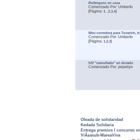
Rollerguns en casa
Comenzado Por: Umberto
[Página:
...
,
,
]
1
2
3
4
Mini-corredera para Tovarich, 
Comenzado Por: Umberto
[Página:
,
,
]
1
2
3
hf2 "camuflado" en dorado
Comenzado Por: pepeliyo
ULTIMAS NOTICIAS
Oleada de solidaridad
Kedada Solidaria
Entrega premios I concurso o
ViÃ±asub-MareaViva