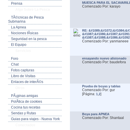
MUESCA PARA EL SACAVARIL
Prensa
Comenzado Por: karayo
Algo Sobre La Pesca
TÃ©cnicas de Pesca
Submarina
La Apnea
RE: &#1089;&#1072;&#1084;&#
Nociones fÃ­sicas
&#1087;&#1086;&#1087;&#1091
&#1087;&#1088;&#1086;&#1092
Seguridad en la pesca
Comenzado Por: yanmaneee
El Equipo
Servicios
Foro
ensayando nuevo alistonado
Comenzado Por: baudefora
Chat
Fotos capturas
Libro de Visitas
Enlaces de interÃ©s
Prueba de boyas y tablas
Otros
Comenzado Por: gur
[Página:
,
]
1
2
PÃ¡ginas amigas
PolÃ­tica de cookies
Cocina tus recetas
Sendas y Rutas
Boya para APNEA
Comenzado Por: Shantaal
Guias para viajes - Nueva York
Conectados