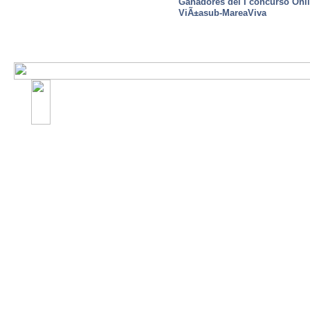
Ganadores del I concurso Onl
ViÃ±asub-MareaViva
©