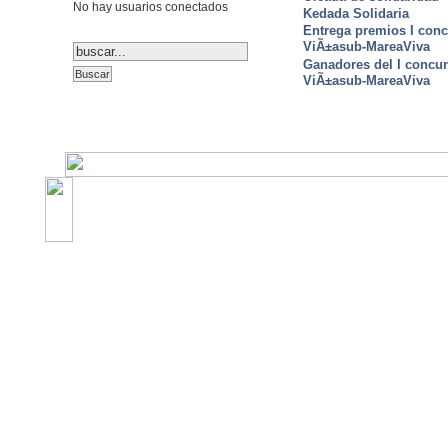
No hay usuarios conectados
Kedada Solidaria
Entrega premios I conc
ViÃ±asub-MareaViva
Ganadores del I concu
ViÃ±asub-MareaViva
©