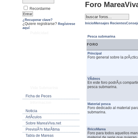
Foro MareaViv
Recordarme
¿Recuperar clave?
Inicio
Mensajes Recientes
Consej
¿Quiere registrarse?
Regístrese
aquí
Publicidad
Pesca submarina
FORO
Principal
Foro general sobre la prÃ¡cti
VÃ­deos
En este foro podrÃ¡s comparti
pesca submarina.
Vida Submarina
Ficha de Peces
Informacion
Material pesca
Foro dedicado al material para
Noticia
submarina.
ArtÃ­culos
Sobre MareaViva.net
PrevisiÃ³n MarÃ­tima
BricoMarea
Foro para todos aquellos mani
Tabla de Mareas
material de serie que quieran 