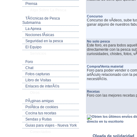
Prensa
Algo Sobre La Pesca
Concurso
TÃ©cnicas de Pesca
Concurso de vÃ­deos, sube tus
Submarina
ganar alguno de nuestros fab
La Apnea
Nociones fÃ­sicas
Seguridad en la pesca
No solo pesca
Este foro, es para todos aque
El Equipo
directamente con la pesca su
Servicios
curiosidades, chistes, fotos, vÃ
Foro
Compra/Venta material
Chat
Foro para poder vender o comp
Fotos capturas
artÃ­culo relacionado con la 
necesitÃ©is.
Libro de Visitas
Enlaces de interÃ©s
Recetas
Otros
Foro con las mejores recetas p
PÃ¡ginas amigas
PolÃ­tica de cookies
Cocina tus recetas
Sendas y Rutas
directo en tu escritorio
Guias para viajes - Nueva York
ULTIMAS NOTICIAS
Conectados
Oleada de solidaridad