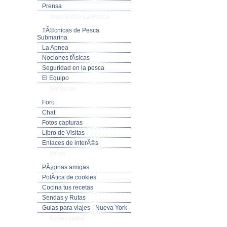
Prensa
Algo Sobre La Pesca
TÃ©cnicas de Pesca
Submarina
La Apnea
Nociones fÃ­sicas
Seguridad en la pesca
El Equipo
Servicios
Foro
Chat
Fotos capturas
Libro de Visitas
Enlaces de interÃ©s
Otros
PÃ¡ginas amigas
PolÃ­tica de cookies
Cocina tus recetas
Sendas y Rutas
Guias para viajes - Nueva York
Conectados