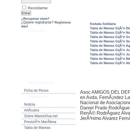
Recordarme
¿Recuperar clave?
¿Quiere registrarse?
Regístrese
Kedada Solidaria
aquí
Tabla de Mareas GijÃ³n Di
Publicidad
Tabla de Mareas GijÃ³n N
Tabla de Mareas GijÃ³n O
Tabla de Mareas GijÃ³n S
Tabla de Mareas GijÃ³n A
Tabla de Mareas GijÃ³n Ju
Tabla de Mareas GijÃ³n Ju
Tabla de Mareas GijÃ³n M
Tabla de Mareas GijÃ³n Abr
Vida Submarina
Ficha de Peces
Asoc AMIGOS DEL DEP
Informacion
en Avda. FernÃ¡ndez Lad
Nacional de Asociacion
Noticia
Daniel Prado RodrÃ­gu
ArtÃ­culos
RenÃ© RodrÃ­guez Alva
Sobre MareaViva.net
JerÃ³nimo Alvarez Fern
PrevisiÃ³n MarÃ­tima
Tabla de Mareas