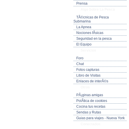
Prensa
Algo Sobre La Pesca
TÃ©cnicas de Pesca
Submarina
La Apnea
Nociones fÃ­sicas
Seguridad en la pesca
El Equipo
Servicios
Foro
Chat
Fotos capturas
Libro de Visitas
Enlaces de interÃ©s
Otros
PÃ¡ginas amigas
PolÃ­tica de cookies
Cocina tus recetas
Sendas y Rutas
Guias para viajes - Nueva York
Conectados