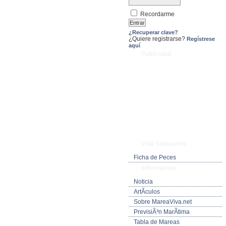
Recordarme
¿Recuperar clave?
¿Quiere registrarse?
Regístrese
aquí
Publicidad
Vida Submarina
Ficha de Peces
Informacion
Noticia
ArtÃ­culos
Sobre MareaViva.net
PrevisiÃ³n MarÃ­tima
Tabla de Mareas