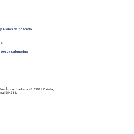
y 4 kilos de pescado
na
e pesca submarina
ernÃ¡ndez Ladreda 48 33011 Oviedo,
onal 584783.