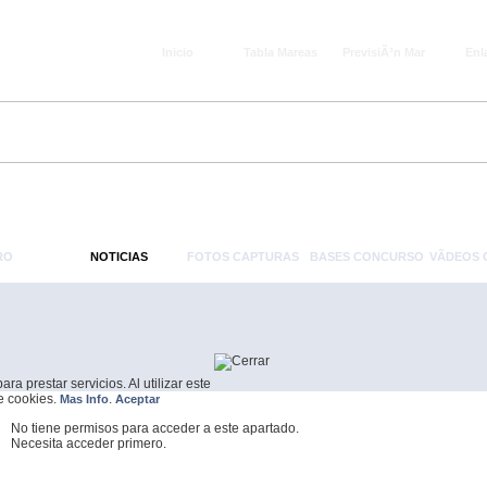
Inicio
Tabla Mareas
PrevisiÃ³n Mar
Enl
RO
NOTICIAS
FOTOS CAPTURAS
BASES CONCURSO
VÃ­DEOS
a prestar servicios. Al utilizar este
de cookies.
.
Mas Info
Aceptar
No tiene permisos para acceder a este apartado.
Necesita acceder primero.