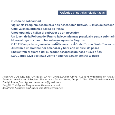
Artículos y noticias relacionadas
Oleada de solidaridad
Vigilancia Pesquera decomisa a dos pescadores furtivos 10 kilos de percebe 
Club Valencia organiza salida de Pesca
Unos operarios hallan el cadÃ¡ver de un pescador
Un joven de la PolicÃ­a del Puerto fallece mientras practicaba pesca submari
Muere ahogado cuando buceaba en aguas de Sagunto
CAS El Campello organiza la undÃ©cima ediciÃ³n del Trofeo Santa Teresa d
Arrestan a un hombre por amenazar y herir con un fusil de pesca
Encuentran el cuerpo del buceador desaparecido hace nueve dÃ­as
La Guardia Civil destina a veinte hombres para encontrar al buzo
Asoc AMIGOS DEL DEPORTE EN LA NATURALEZA con CIF G74134578 y domicilio en Avda. F
Asturias. Inscrita en el Registro Nacional de Asociaciones; Grupo 1/ SecciÃ³n 1/ nÃºmero Naci
Daniel Prado RodrÃ­guez danonneus@gmail.com
RenÃ© RodrÃ­guez Alvarez rene@mareaviva.net
JerÃ³nimo Alvarez FernÃ¡ndez jero@mareaviva.net