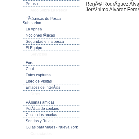
RenÃ© RodrÃ­guez Alva
Prensa
JerÃ³nimo Alvarez Fern
Algo Sobre La Pesca
TÃ©cnicas de Pesca
Submarina
La Apnea
Nociones fÃ­sicas
Seguridad en la pesca
El Equipo
Servicios
Foro
Chat
Fotos capturas
Libro de Visitas
Enlaces de interÃ©s
Otros
PÃ¡ginas amigas
PolÃ­tica de cookies
Cocina tus recetas
Sendas y Rutas
Guias para viajes - Nueva York
Conectados