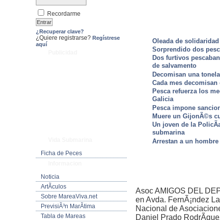
Recordarme
¿Recuperar clave?
¿Quiere registrarse?
Regístrese
Oleada de solidaridad
aquí
Sorprendido dos pesc
Publicidad
Dos furtivos pescaban
de salvamento
Decomisan una tonelad
Cada mes decomisan en
Pesca refuerza los med
Galicia
Pesca impone sancione
Muere un GijonÃ©s cu
Un joven de la PolicÃ­
submarina
Vida Submarina
Arrestan a un hombre 
Ficha de Peces
Informacion
Noticia
ArtÃ­culos
Asoc AMIGOS DEL DEP
Sobre MareaViva.net
en Avda. FernÃ¡ndez Lad
PrevisiÃ³n MarÃ­tima
Nacional de Asociacion
Tabla de Mareas
Daniel Prado RodrÃ­gu