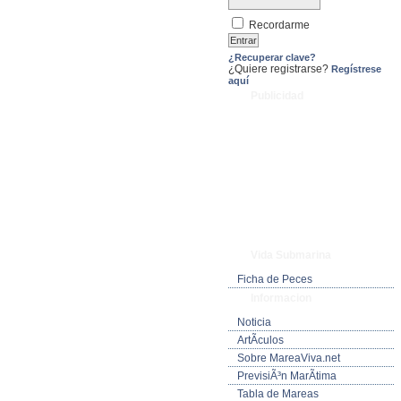
Recordarme
¿Recuperar clave?
¿Quiere registrarse?
Regístrese
aquí
Publicidad
Vida Submarina
Ficha de Peces
Informacion
Noticia
ArtÃ­culos
Sobre MareaViva.net
PrevisiÃ³n MarÃ­tima
Tabla de Mareas