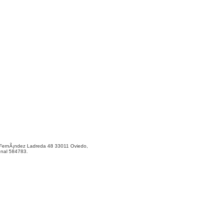
ernÃ¡ndez Ladreda 48 33011 Oviedo,
onal 584783.