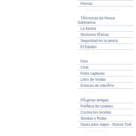
Prensa
Algo Sobre La Pesca
TÃ©cnicas de Pesca
Submarina
La Apnea
Nociones fÃ­sicas
Seguridad en la pesca
El Equipo
Servicios
Foro
Chat
Fotos capturas
Libro de Visitas
Enlaces de interÃ©s
Otros
PÃ¡ginas amigas
PolÃ­tica de cookies
Cocina tus recetas
Sendas y Rutas
Guias para viajes - Nueva York
Conectados