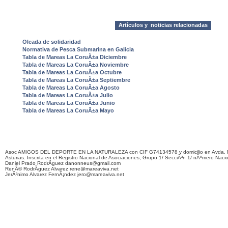
Artículos y noticias relacionadas
Oleada de solidaridad
Normativa de Pesca Submarina en Galicia
Tabla de Mareas La CoruÃ±a Diciembre
Tabla de Mareas La CoruÃ±a Noviembre
Tabla de Mareas La CoruÃ±a Octubre
Tabla de Mareas La CoruÃ±a Septiembre
Tabla de Mareas La CoruÃ±a Agosto
Tabla de Mareas La CoruÃ±a Julio
Tabla de Mareas La CoruÃ±a Junio
Tabla de Mareas La CoruÃ±a Mayo
Asoc AMIGOS DEL DEPORTE EN LA NATURALEZA con CIF G74134578 y domicilio en Avda. F
Asturias. Inscrita en el Registro Nacional de Asociaciones; Grupo 1/ SecciÃ³n 1/ nÃºmero Naci
Daniel Prado RodrÃ­guez danonneus@gmail.com
RenÃ© RodrÃ­guez Alvarez rene@mareaviva.net
JerÃ³nimo Alvarez FernÃ¡ndez jero@mareaviva.net