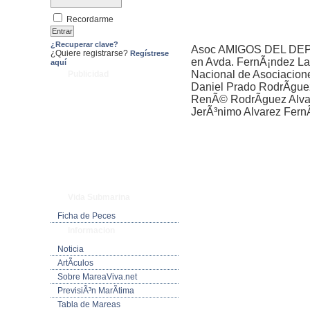
Recordarme
¿Recuperar clave?
Asoc AMIGOS DEL DEP
¿Quiere registrarse?
Regístrese
en Avda. FernÃ¡ndez Lad
aquí
Nacional de Asociacion
Publicidad
Daniel Prado RodrÃ­gu
RenÃ© RodrÃ­guez Alva
JerÃ³nimo Alvarez Fern
Vida Submarina
Ficha de Peces
Informacion
Noticia
ArtÃ­culos
Sobre MareaViva.net
PrevisiÃ³n MarÃ­tima
Tabla de Mareas