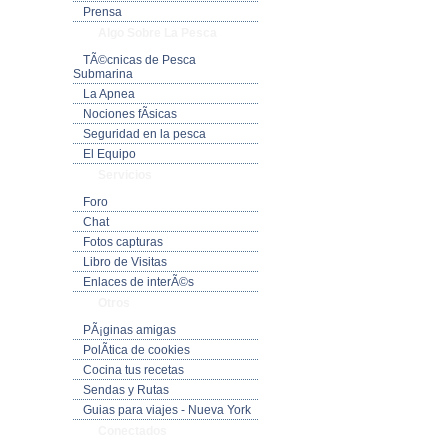
Prensa
Algo Sobre La Pesca
TÃ©cnicas de Pesca
Submarina
La Apnea
Nociones fÃ­sicas
Seguridad en la pesca
El Equipo
Servicios
Foro
Chat
Fotos capturas
Libro de Visitas
Enlaces de interÃ©s
Otros
PÃ¡ginas amigas
PolÃ­tica de cookies
Cocina tus recetas
Sendas y Rutas
Guias para viajes - Nueva York
Conectados