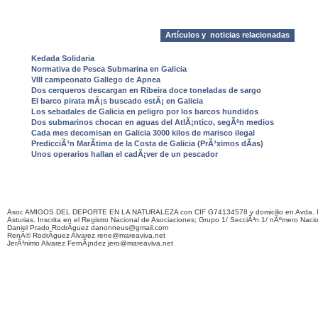
Artículos y noticias relacionadas
Kedada Solidaria
Normativa de Pesca Submarina en Galicia
VIII campeonato Gallego de Apnea
Dos cerqueros descargan en Ribeira doce toneladas de sargo
El barco pirata mÃ¡s buscado estÃ¡ en Galicia
Los sebadales de Galicia en peligro por los barcos hundidos
Dos submarinos chocan en aguas del AtlÃ¡ntico, segÃºn medios
Cada mes decomisan en Galicia 3000 kilos de marisco ilegal
PredicciÃ³n MarÃ­tima de la Costa de Galicia (PrÃ³ximos dÃ­as)
Unos operarios hallan el cadÃ¡ver de un pescador
Asoc AMIGOS DEL DEPORTE EN LA NATURALEZA con CIF G74134578 y domicilio en Avda. F
Asturias. Inscrita en el Registro Nacional de Asociaciones; Grupo 1/ SecciÃ³n 1/ nÃºmero Naci
Daniel Prado RodrÃ­guez danonneus@gmail.com
RenÃ© RodrÃ­guez Alvarez rene@mareaviva.net
JerÃ³nimo Alvarez FernÃ¡ndez jero@mareaviva.net