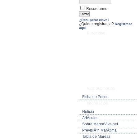
Recordarme
¿Recuperar clave?
¿Quiere registrarse?
Regístrese
aquí
Publicidad
Vida Submarina
Ficha de Peces
Informacion
Noticia
ArtÃ­culos
Sobre MareaViva.net
PrevisiÃ³n MarÃ­tima
Tabla de Mareas