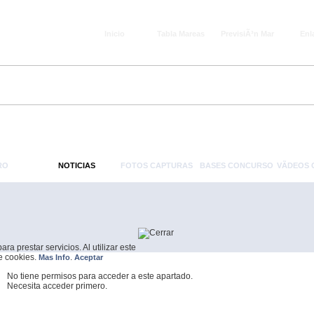
Inicio
Tabla Mareas
PrevisiÃ³n Mar
Enl
RO
NOTICIAS
FOTOS CAPTURAS
BASES CONCURSO
VÃ­DEOS
a prestar servicios. Al utilizar este
de cookies.
.
Mas Info
Aceptar
No tiene permisos para acceder a este apartado.
Necesita acceder primero.