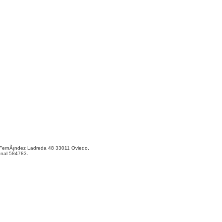
ernÃ¡ndez Ladreda 48 33011 Oviedo,
onal 584783.