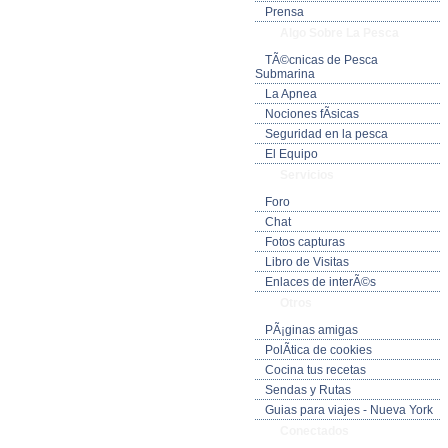
Prensa
Algo Sobre La Pesca
TÃ©cnicas de Pesca
Submarina
La Apnea
Nociones fÃ­sicas
Seguridad en la pesca
El Equipo
Servicios
Foro
Chat
Fotos capturas
Libro de Visitas
Enlaces de interÃ©s
Otros
PÃ¡ginas amigas
PolÃ­tica de cookies
Cocina tus recetas
Sendas y Rutas
Guias para viajes - Nueva York
Conectados