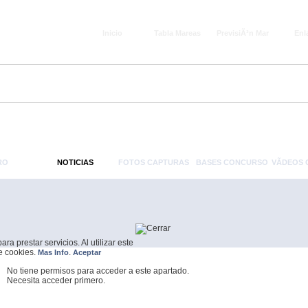
Inicio
Tabla Mareas
PrevisiÃ³n Mar
Enl
RO
NOTICIAS
FOTOS CAPTURAS
BASES CONCURSO
VÃ­DEOS
a prestar servicios. Al utilizar este
de cookies.
.
Mas Info
Aceptar
No tiene permisos para acceder a este apartado.
Necesita acceder primero.