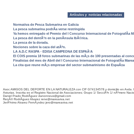
Artículos y noticias relacionadas
Normativa de Pesca Submarina en Galicia
La pesca submarina podrÃ­a verse restringida
Ya hemos entregado el Premio del I Concurso Internacional de FotografÃ­a Ma
La pesca del dentÃ³n en la penÃ­nsula IbÃ©rica.
La pesca de la dorada.
Nociones sobre la caza del atÃºn.
LA A.D.C RASPA - EDISA CAMPEONA DE ESPAÃ‘A
El COIS premia 18 fotos submarinas de las mÃ¡s de 100 presentadas al conc
Finalistas del mes de Abril del I Concurso Internacional de FotografÃ­a Marea
La cita que reune mÃ¡s empresar del sector submarinismo de EspaÃ±a
Asoc AMIGOS DEL DEPORTE EN LA NATURALEZA con CIF G74134578 y domicilio en Avda. F
Asturias. Inscrita en el Registro Nacional de Asociaciones; Grupo 1/ SecciÃ³n 1/ nÃºmero Naci
Daniel Prado RodrÃ­guez danonneus@gmail.com
RenÃ© RodrÃ­guez Alvarez rene@mareaviva.net
JerÃ³nimo Alvarez FernÃ¡ndez jero@mareaviva.net