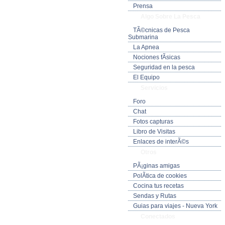
Prensa
Algo Sobre La Pesca
TÃ©cnicas de Pesca
Submarina
La Apnea
Nociones fÃ­sicas
Seguridad en la pesca
El Equipo
Servicios
Foro
Chat
Fotos capturas
Libro de Visitas
Enlaces de interÃ©s
Otros
PÃ¡ginas amigas
PolÃ­tica de cookies
Cocina tus recetas
Sendas y Rutas
Guias para viajes - Nueva York
Conectados