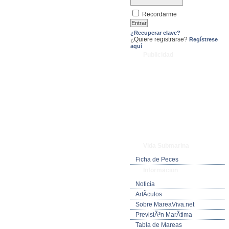
Recordarme
¿Recuperar clave?
¿Quiere registrarse?
Regístrese
aquí
Publicidad
Vida Submarina
Ficha de Peces
Informacion
Noticia
ArtÃ­culos
Sobre MareaViva.net
PrevisiÃ³n MarÃ­tima
Tabla de Mareas