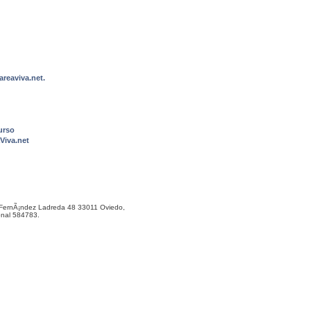
reaviva.net.
urso
Viva.net
ernÃ¡ndez Ladreda 48 33011 Oviedo,
onal 584783.