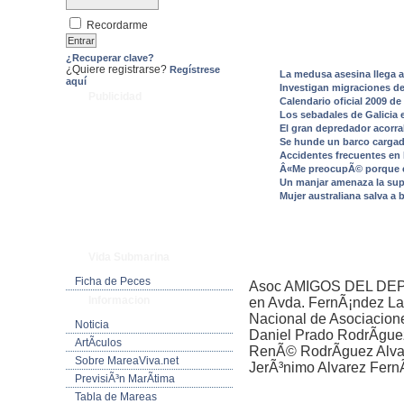
Recordarme
¿Recuperar clave?
¿Quiere registrarse?
Regístrese
La medusa asesina llega a
aquí
Investigan migraciones de
Publicidad
Calendario oficial 2009 d
Los sebadales de Galicia 
El gran depredador acorra
Se hunde un barco cargad
Accidentes frecuentes en
Â«Me preocupÃ© porque el
Un manjar amenaza la supe
Mujer australiana salva a 
Vida Submarina
Ficha de Peces
Asoc AMIGOS DEL DEP
Informacion
en Avda. FernÃ¡ndez Lad
Nacional de Asociacion
Noticia
Daniel Prado RodrÃ­gu
ArtÃ­culos
RenÃ© RodrÃ­guez Alva
Sobre MareaViva.net
JerÃ³nimo Alvarez Fern
PrevisiÃ³n MarÃ­tima
Tabla de Mareas