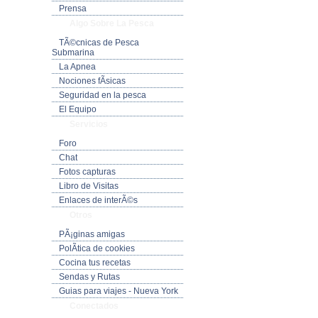
Prensa
Algo Sobre La Pesca
TÃ©cnicas de Pesca
Submarina
La Apnea
Nociones fÃ­sicas
Seguridad en la pesca
El Equipo
Servicios
Foro
Chat
Fotos capturas
Libro de Visitas
Enlaces de interÃ©s
Otros
PÃ¡ginas amigas
PolÃ­tica de cookies
Cocina tus recetas
Sendas y Rutas
Guias para viajes - Nueva York
Conectados