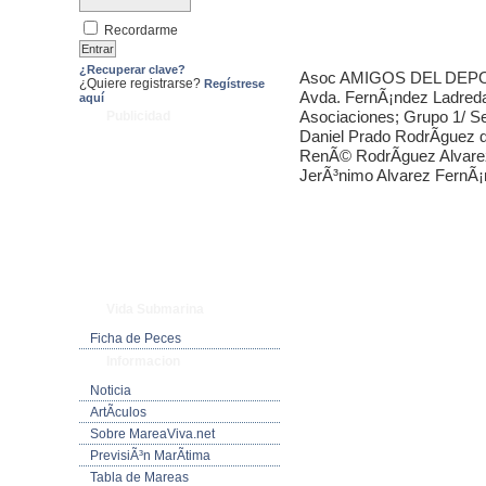
Recordarme
¿Recuperar clave?
Asoc AMIGOS DEL DEPOR
¿Quiere registrarse?
Regístrese
Avda. FernÃ¡ndez Ladreda 
aquí
Asociaciones; Grupo 1/ S
Publicidad
Daniel Prado RodrÃ­guez
RenÃ© RodrÃ­guez Alvare
JerÃ³nimo Alvarez FernÃ
Vida Submarina
Ficha de Peces
Informacion
Noticia
ArtÃ­culos
Sobre MareaViva.net
PrevisiÃ³n MarÃ­tima
Tabla de Mareas