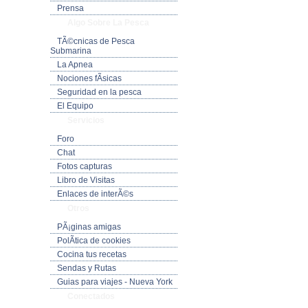
Prensa
Algo Sobre La Pesca
TÃ©cnicas de Pesca
Submarina
La Apnea
Nociones fÃ­sicas
Seguridad en la pesca
El Equipo
Servicios
Foro
Chat
Fotos capturas
Libro de Visitas
Enlaces de interÃ©s
Otros
PÃ¡ginas amigas
PolÃ­tica de cookies
Cocina tus recetas
Sendas y Rutas
Guias para viajes - Nueva York
Conectados