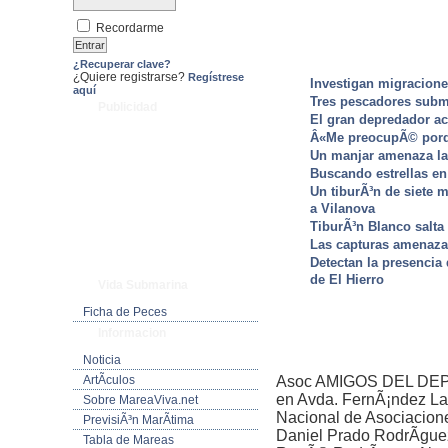
Recordarme
¿Recuperar clave?
¿Quiere registrarse?
Regístrese
Investigan migracione
aquí
Tres pescadores subm
Publicidad
El gran depredador ac
Â«Me preocupÃ© porqu
Un manjar amenaza la 
Buscando estrellas en
Un tiburÃ³n de siete m
a Vilanova
TiburÃ³n Blanco salta 
Las capturas amenazan
Detectan la presencia 
de El Hierro
Vida Submarina
Ficha de Peces
Informacion
Noticia
ArtÃ­culos
Asoc AMIGOS DEL DEP
en Avda. FernÃ¡ndez Lad
Sobre MareaViva.net
Nacional de Asociacion
PrevisiÃ³n MarÃ­tima
Daniel Prado RodrÃ­gu
Tabla de Mareas