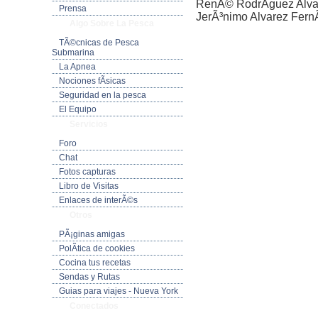
RenÃ© RodrÃ­guez Alva
Prensa
JerÃ³nimo Alvarez Fern
Algo Sobre La Pesca
TÃ©cnicas de Pesca
Submarina
La Apnea
Nociones fÃ­sicas
Seguridad en la pesca
El Equipo
Servicios
Foro
Chat
Fotos capturas
Libro de Visitas
Enlaces de interÃ©s
Otros
PÃ¡ginas amigas
PolÃ­tica de cookies
Cocina tus recetas
Sendas y Rutas
Guias para viajes - Nueva York
Conectados