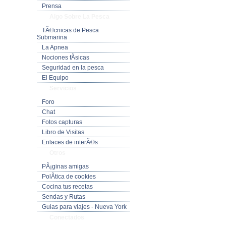
Prensa
Algo Sobre La Pesca
TÃ©cnicas de Pesca
Submarina
La Apnea
Nociones fÃ­sicas
Seguridad en la pesca
El Equipo
Servicios
Foro
Chat
Fotos capturas
Libro de Visitas
Enlaces de interÃ©s
Otros
PÃ¡ginas amigas
PolÃ­tica de cookies
Cocina tus recetas
Sendas y Rutas
Guias para viajes - Nueva York
Conectados