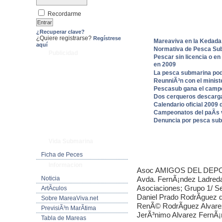
Recordarme
¿Recuperar clave?
¿Quiere registrarse?
Regístrese
Mareaviva en la Kedada
aquí
Normativa de Pesca Sub
Publicidad
Pescar sin licencia o en
en 2009
La pesca submarina podr
ReunniÃ³n con el ministe
Pescasub gana el campe
Dos cerqueros descarga
Calendario oficial 2009
Campeonatos del paÃ­s 
Denuncia por pesca sub
Vida Submarina
Ficha de Peces
Informacion
Asoc AMIGOS DEL DEPOR
Noticia
Avda. FernÃ¡ndez Ladreda 
Asociaciones; Grupo 1/ S
ArtÃ­culos
Daniel Prado RodrÃ­guez
Sobre MareaViva.net
RenÃ© RodrÃ­guez Alvare
PrevisiÃ³n MarÃ­tima
JerÃ³nimo Alvarez FernÃ
Tabla de Mareas