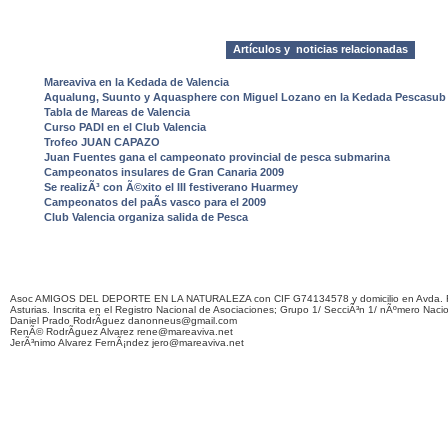
Artículos y noticias relacionadas
Mareaviva en la Kedada de Valencia
Aqualung, Suunto y Aquasphere con Miguel Lozano en la Kedada Pescasub 
Tabla de Mareas de Valencia
Curso PADI en el Club Valencia
Trofeo JUAN CAPAZO
Juan Fuentes gana el campeonato provincial de pesca submarina
Campeonatos insulares de Gran Canaria 2009
Se realizÃ³ con Ã©xito el III festiverano Huarmey
Campeonatos del paÃ­s vasco para el 2009
Club Valencia organiza salida de Pesca
Asoc AMIGOS DEL DEPORTE EN LA NATURALEZA con CIF G74134578 y domicilio en Avda. F
Asturias. Inscrita en el Registro Nacional de Asociaciones; Grupo 1/ SecciÃ³n 1/ nÃºmero Naci
Daniel Prado RodrÃ­guez danonneus@gmail.com
RenÃ© RodrÃ­guez Alvarez rene@mareaviva.net
JerÃ³nimo Alvarez FernÃ¡ndez jero@mareaviva.net