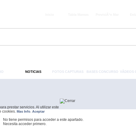
Inicio
Tabla Mareas
PrevisiÃ³n Mar
Enl
RO
NOTICIAS
FOTOS CAPTURAS
BASES CONCURSO
VÃ­DEOS
a prestar servicios. Al utilizar este
de cookies.
.
Mas Info
Aceptar
No tiene permisos para acceder a este apartado.
Necesita acceder primero.