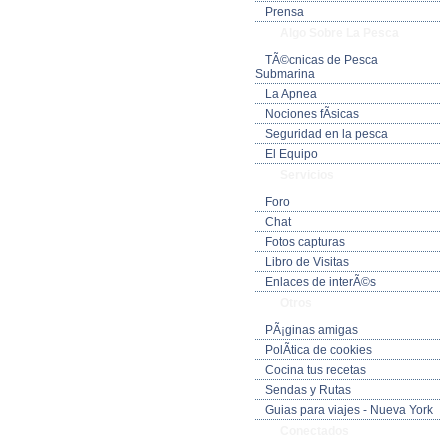
Prensa
Algo Sobre La Pesca
TÃ©cnicas de Pesca
Submarina
La Apnea
Nociones fÃ­sicas
Seguridad en la pesca
El Equipo
Servicios
Foro
Chat
Fotos capturas
Libro de Visitas
Enlaces de interÃ©s
Otros
PÃ¡ginas amigas
PolÃ­tica de cookies
Cocina tus recetas
Sendas y Rutas
Guias para viajes - Nueva York
Conectados