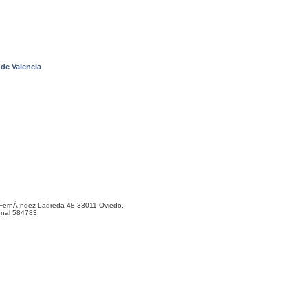
de Valencia
ernÃ¡ndez Ladreda 48 33011 Oviedo,
onal 584783.