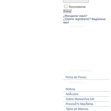
Recordarme
¿Recuperar clave?
¿Quiere registrarse?
Regístrese
aquí
Publicidad
Vida Submarina
Ficha de Peces
Informacion
Noticia
ArtÃ­culos
Sobre MareaViva.net
PrevisiÃ³n MarÃ­tima
Tabla de Mareas