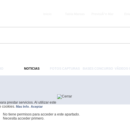
Inicio
Tabla Mareas
PrevisiÃ³n Mar
Enl
RO
NOTICIAS
FOTOS CAPTURAS
BASES CONCURSO
VÃ­DEOS
a prestar servicios. Al utilizar este
de cookies.
.
Mas Info
Aceptar
No tiene permisos para acceder a este apartado.
Necesita acceder primero.