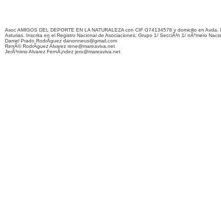
Asoc AMIGOS DEL DEPORTE EN LA NATURALEZA con CIF G74134578 y domicilio en Avda. F
Asturias. Inscrita en el Registro Nacional de Asociaciones; Grupo 1/ SecciÃ³n 1/ nÃºmero Naci
Daniel Prado RodrÃ­guez danonneus@gmail.com
RenÃ© RodrÃ­guez Alvarez rene@mareaviva.net
JerÃ³nimo Alvarez FernÃ¡ndez jero@mareaviva.net