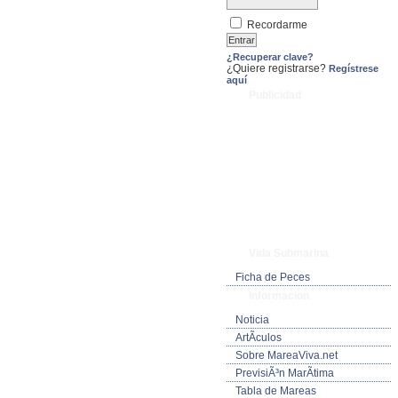
Recordarme
¿Recuperar clave?
¿Quiere registrarse?
Regístrese
aquí
Publicidad
Vida Submarina
Ficha de Peces
Informacion
Noticia
ArtÃ­culos
Sobre MareaViva.net
PrevisiÃ³n MarÃ­tima
Tabla de Mareas