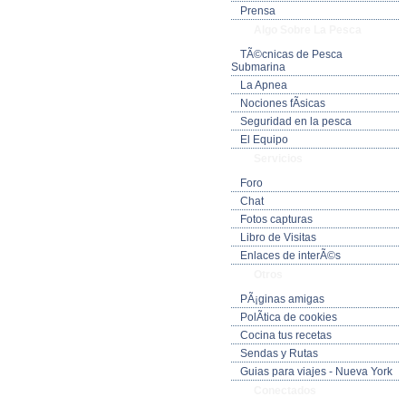
Prensa
Algo Sobre La Pesca
TÃ©cnicas de Pesca
Submarina
La Apnea
Nociones fÃ­sicas
Seguridad en la pesca
El Equipo
Servicios
Foro
Chat
Fotos capturas
Libro de Visitas
Enlaces de interÃ©s
Otros
PÃ¡ginas amigas
PolÃ­tica de cookies
Cocina tus recetas
Sendas y Rutas
Guias para viajes - Nueva York
Conectados