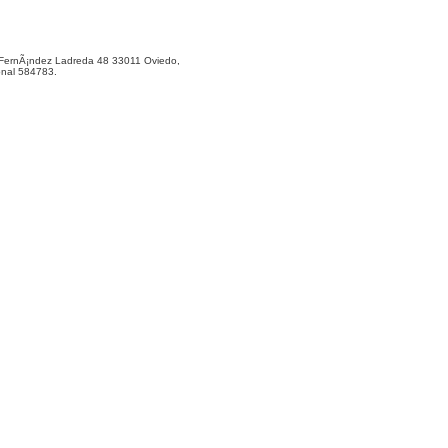
ernÃ¡ndez Ladreda 48 33011 Oviedo,
onal 584783.