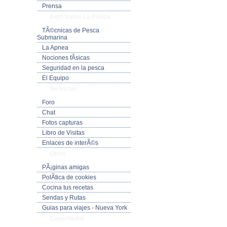
Prensa
Algo Sobre La Pesca
TÃ©cnicas de Pesca
Submarina
La Apnea
Nociones fÃ­sicas
Seguridad en la pesca
El Equipo
Servicios
Foro
Chat
Fotos capturas
Libro de Visitas
Enlaces de interÃ©s
Otros
PÃ¡ginas amigas
PolÃ­tica de cookies
Cocina tus recetas
Sendas y Rutas
Guias para viajes - Nueva York
Conectados