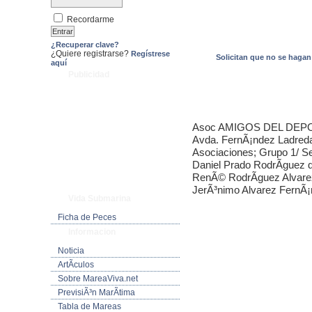
Recordarme
¿Recuperar clave?
¿Quiere registrarse?
Regístrese
Solicitan que no se haga
aquí
Publicidad
Asoc AMIGOS DEL DEPOR
Avda. FernÃ¡ndez Ladreda 
Asociaciones; Grupo 1/ S
Daniel Prado RodrÃ­guez
RenÃ© RodrÃ­guez Alvare
JerÃ³nimo Alvarez FernÃ
Vida Submarina
Ficha de Peces
Informacion
Noticia
ArtÃ­culos
Sobre MareaViva.net
PrevisiÃ³n MarÃ­tima
Tabla de Mareas