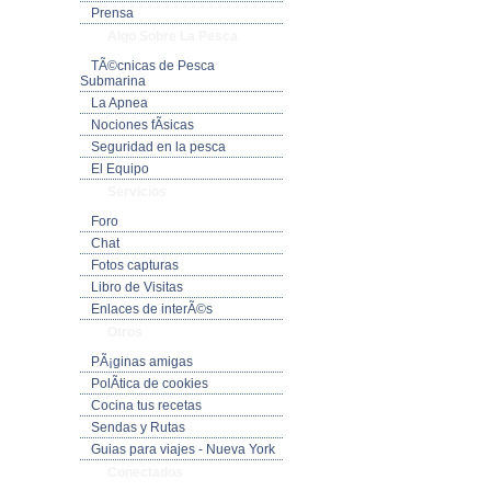
Prensa
Algo Sobre La Pesca
TÃ©cnicas de Pesca
Submarina
La Apnea
Nociones fÃ­sicas
Seguridad en la pesca
El Equipo
Servicios
Foro
Chat
Fotos capturas
Libro de Visitas
Enlaces de interÃ©s
Otros
PÃ¡ginas amigas
PolÃ­tica de cookies
Cocina tus recetas
Sendas y Rutas
Guias para viajes - Nueva York
Conectados