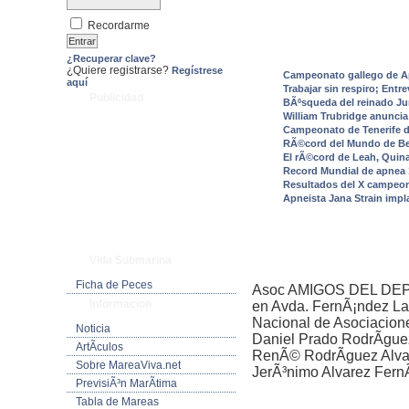
Recordarme
¿Recuperar clave?
¿Quiere registrarse?
Regístrese
Campeonato gallego de A
aquí
Trabajar sin respiro; Entr
Publicidad
BÃºsqueda del reinado J
William Trubridge anunci
Campeonato de Tenerife 
RÃ©cord del Mundo de Ben
El rÃ©cord de Leah, Quin
Record Mundial de apnea
Resultados del X campeo
Apneista Jana Strain imp
Vida Submarina
Ficha de Peces
Asoc AMIGOS DEL DEP
Informacion
en Avda. FernÃ¡ndez Lad
Nacional de Asociacion
Noticia
Daniel Prado RodrÃ­gu
ArtÃ­culos
RenÃ© RodrÃ­guez Alva
Sobre MareaViva.net
JerÃ³nimo Alvarez Fern
PrevisiÃ³n MarÃ­tima
Tabla de Mareas