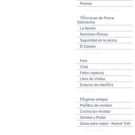
Prensa
Algo Sobre La Pesca
TÃ©cnicas de Pesca
Submarina
La Apnea
Nociones fÃ­sicas
Seguridad en la pesca
El Equipo
Servicios
Foro
Chat
Fotos capturas
Libro de Visitas
Enlaces de interÃ©s
Otros
PÃ¡ginas amigas
PolÃ­tica de cookies
Cocina tus recetas
Sendas y Rutas
Guias para viajes - Nueva York
Conectados