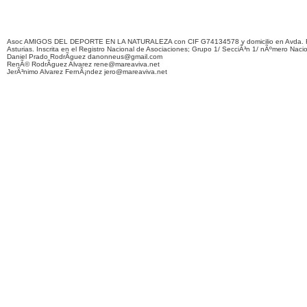
Asoc AMIGOS DEL DEPORTE EN LA NATURALEZA con CIF G74134578 y domicilio en Avda. F
Asturias. Inscrita en el Registro Nacional de Asociaciones; Grupo 1/ SecciÃ³n 1/ nÃºmero Naci
Daniel Prado RodrÃ­guez danonneus@gmail.com
RenÃ© RodrÃ­guez Alvarez rene@mareaviva.net
JerÃ³nimo Alvarez FernÃ¡ndez jero@mareaviva.net