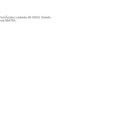
ernÃ¡ndez Ladreda 48 33011 Oviedo,
onal 584783.