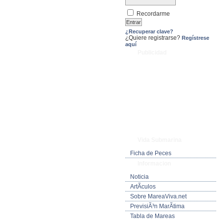
Recordarme
¿Recuperar clave?
¿Quiere registrarse?
Regístrese
aquí
Publicidad
Vida Submarina
Ficha de Peces
Informacion
Noticia
ArtÃ­culos
Sobre MareaViva.net
PrevisiÃ³n MarÃ­tima
Tabla de Mareas