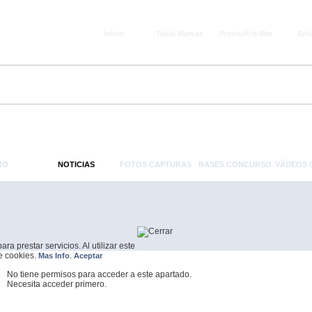
Inicio
Tabla Mareas
PrevisiÃ³n Mar
Enl
RO
NOTICIAS
FOTOS CAPTURAS
BASES CONCURSO
VÃ­DEOS
a prestar servicios. Al utilizar este
de cookies.
.
Mas Info
Aceptar
No tiene permisos para acceder a este apartado.
Necesita acceder primero.