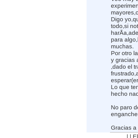
experimen
mayores,co
Digo yo,q
todo,si no
harÃ­a,ad
para algo
muchas.
Por otro l
y gracias
,dado el t
frustrado,
esperar(er
Lo que ten
hecho nad
No paro d
enganches!!!
Gracias a 
| | 