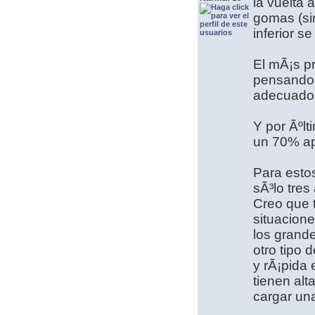
la vuelta 
gomas (sin
inferior se
El mÃ¡s pr
pensando l
adecuado
Y por Ãºlt
un 70% ap
Para esto
sÃ³lo tres
Creo que t
situacione
los grand
otro tipo 
y rÃ¡pida 
tienen alt
cargar un