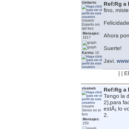
Umberto
Ref:Rg a 
fino, miste
Usuario
Felicidade
Experto oro
del foro
Mensajes:
Ahora pon
1617
Suerte!
Karma:
10
Javi.
www.
| | 
vivaloeb
Ref:Rg a 
Tengo la d
2),para fa
Usuario
estÃ¡ lo v
Senior en el
2.
foro
Mensajes:
250