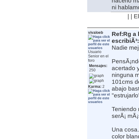
hacerlo mÃ
ni hablam
| | 
vivaloeb
Ref:Rg a 
escribiÃ³:
Nadie mejo
Usuario
Senior en el
PensÃ¡ndol
foro
Mensajes:
acertado y
250
ninguna mu
101cms de
Karma:
2
abajo bas
"estrujarlo
Teniendo 
serÃ¡ mÃ¡s
Una cosa. 
color blan