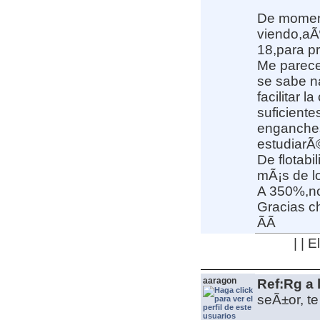
De moment
viendo,aÃ
18,para p
Me parece
se sabe n
facilitar l
suficiente
enganches 
estudiarÃ
De flotab
mÃ¡s de l
A 350%,no
Gracias c
Ã­Ã­
| | 
aaragon
Ref:Rg a 
seÃ±or, te