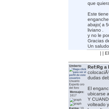
que quier
Este tiene
enganche,
abajo( a 5
liviano .
y no le po
Gracias de
Un saludo
| | 
Umberto
Ref:Rg a 
colocaciÃ
dudas deb
Usuario
Experto oro
El enganch
del foro
Mensajes:
ubicarse 
1617
Y CUANDO 
volteado y
Karma:
10