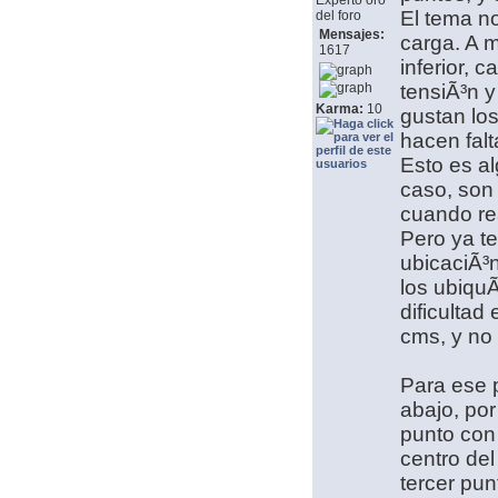
Experto oro
El tema no
del foro
Mensajes:
carga. A m
1617
inferior, 
tensiÃ³n y
Karma:
10
gustan lo
hacen falt
Esto es al
caso, son
cuando re
Pero ya t
ubicaciÃ³n
los ubiqu
dificultad
cms, y no 
Para ese p
abajo, por
punto con 
centro del
tercer pun