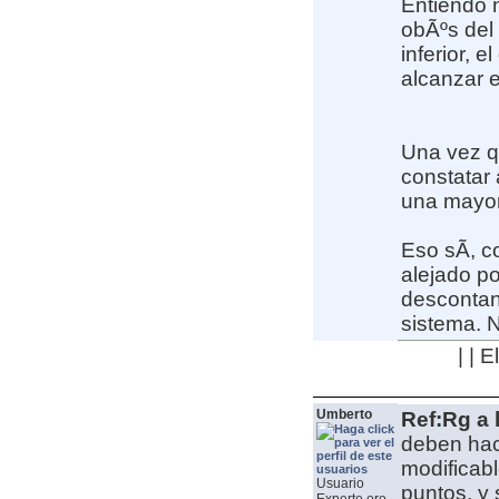
Entiendo n
obÃºs del 
inferior, e
alcanzar e
Una vez q
constatar
una mayor
Eso sÃ­, c
alejado po
descontand
sistema. N
| | 
Umberto
Ref:Rg a 
deben hac
modificabl
Usuario
puntos, y 