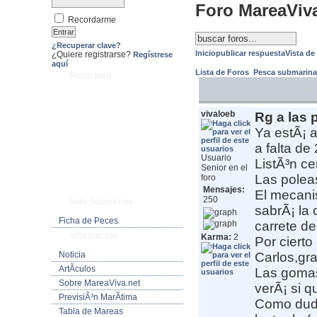
Foro MareaViv
Recordarme
¿Recuperar clave?
Inicio
publicar respuesta
Vista de
¿Quiere registrarse?
Regístrese
aquí
Lista de Foros
Pesca submarin
Publicidad
<< 
vivaloeb
Rg a las 
Ya estÃ¡ ap
a falta de
Usuario
ListÃ³n ce
Senior en el
Las polea
foro
Mensajes:
El mecani
250
Vida Submarina
sabrÃ¡ la 
Ficha de Peces
carrete de
Informacion
Karma:
2
Por cierto
Noticia
Carlos,gra
ArtÃ­culos
Las gomas
Sobre MareaViva.net
verÃ¡ si qu
PrevisiÃ³n MarÃ­tima
Como duda
Tabla de Mareas