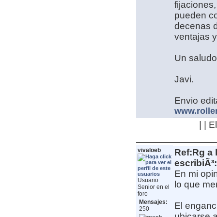
fijaciones
pueden col
decenas d
ventajas y
Un saludo
Javi.
Envio edit
www.rolle
| | 
vivaloeb
Ref:Rg a 
escribiÃ³:
En mi opin
Usuario
lo que me
Senior en el
foro
Mensajes:
El enganch
250
ubicarse 