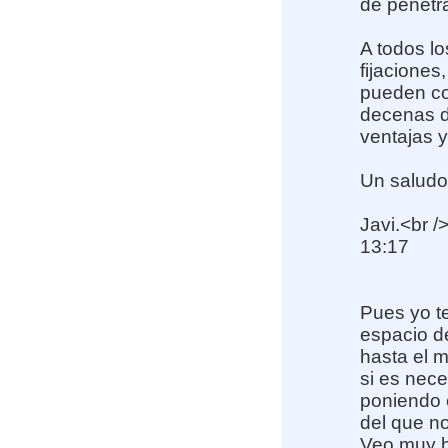
de penetra
A todos lo
fijaciones
pueden col
decenas d
ventajas y
Un saludo
Javi.<br /
13:17
Pues yo te
espacio d
hasta el 
si es nece
poniendo 
del que n
Veo muy b