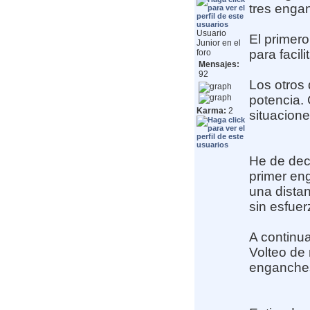
tres enga
Usuario
El primero
Junior en el
para facil
foro
Mensajes:
92
Los otros 
potencia. 
Karma:
2
situacione
He de deci
primer eng
una distan
sin esfuer
A continua
Volteo de 
enganches