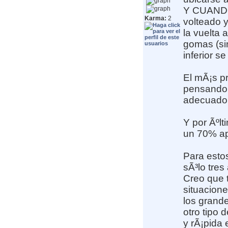
Y CUANDO 
Karma:
2
volteado y
la vuelta 
gomas (sin
inferior se
El mÃ¡s pr
pensando l
adecuado
Y por Ãºlt
un 70% ap
Para esto
sÃ³lo tres
Creo que t
situacione
los grand
otro tipo 
y rÃ¡pida 