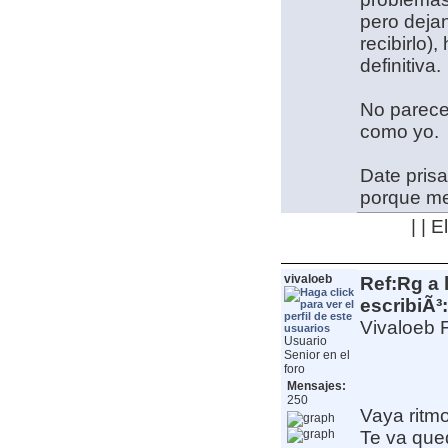
pero dejan
recibirlo
definitiva.
No parece
como yo.
Date prisa
porque me
| | 
vivaloeb
Ref:Rg a 
escribiÃ³:
Vivaloeb 
Usuario
Senior en el
foro
Mensajes:
250
Vaya ritm
Te va que