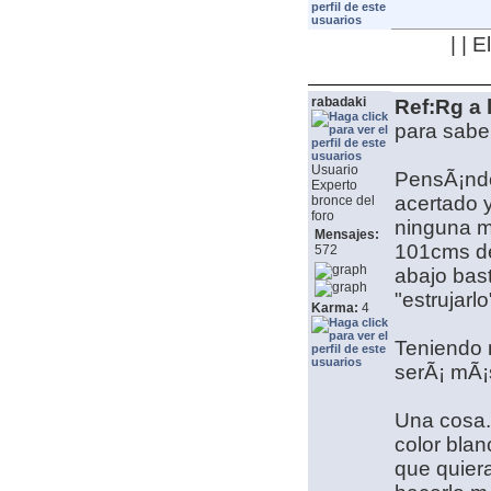
| | 
rabadaki
Ref:Rg a 
para saber
Usuario
PensÃ¡ndol
Experto
acertado y
bronce del
foro
ninguna mu
Mensajes:
101cms de
572
abajo bas
"estrujarlo
Karma:
4
Teniendo 
serÃ¡ mÃ¡s
Una cosa. 
color blan
que quier