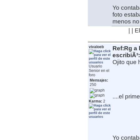
Yo contab
foto estaba
menos no 
| | 
vivaloeb
Ref:Rg a 
escribiÃ³:
Ojito que 
Usuario
Senior en el
foro
Mensajes:
250
....el pr
Karma:
2
Yo contab