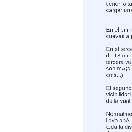
tienen alt
cargar un
En el prim
cuevas a 
En el terc
de 18 mm e
tercera vu
son mÃ¡s d
cms...)
El segund
visibilida
de la varil
Normalment
llevo ahÃ­
toda la d