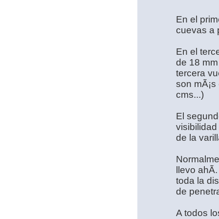
En el prim
cuevas a 
En el terc
de 18 mm e
tercera vu
son mÃ¡s d
cms...)
El segund
visibilida
de la varil
Normalment
llevo ahÃ­
toda la d
de penetra
A todos lo