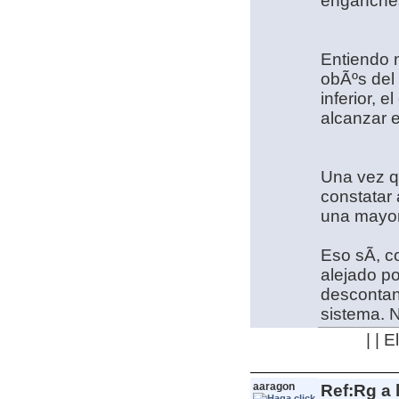
enganches
Entiendo n
obÃºs del 
inferior, e
alcanzar e
Una vez q
constatar
una mayor
Eso sÃ­, c
alejado po
descontand
sistema. N
| | 
aaragon
Ref:Rg a 