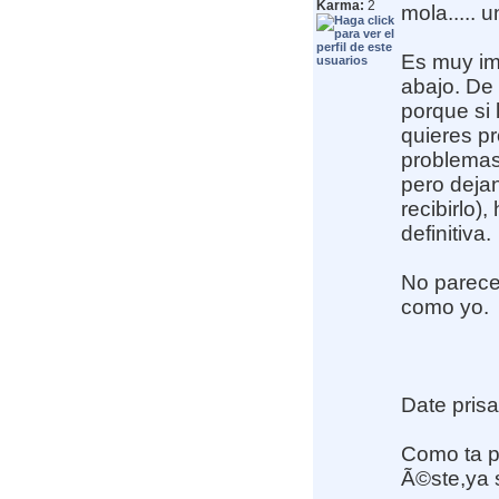
Karma:
2
mola..... u
Es muy im
abajo. De 
porque si
quieres p
problemas
pero dejan
recibirlo
definitiva.
No parece
como yo.
Date prisa
Como ta p
Ã©ste,ya 