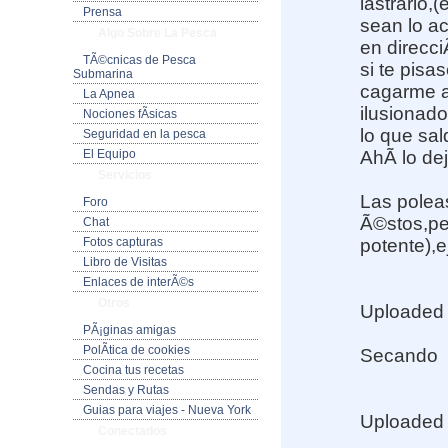
lastrarlo,
Prensa
sean lo ac
Algo Sobre La Pesca
en direcciÃ
TÃ©cnicas de Pesca
si te pisa
Submarina
cagarme a
La Apnea
ilusionad
Nociones fÃ­sicas
lo que sal
Seguridad en la pesca
El Equipo
AhÃ­ lo dej
Servicios
Las poleas
Foro
Ã©stos,per
Chat
Fotos capturas
potente),e
Libro de Visitas
Enlaces de interÃ©s
Otros
Uploaded
PÃ¡ginas amigas
PolÃ­tica de cookies
Secando
Cocina tus recetas
Sendas y Rutas
Guias para viajes - Nueva York
Uploaded
Conectados