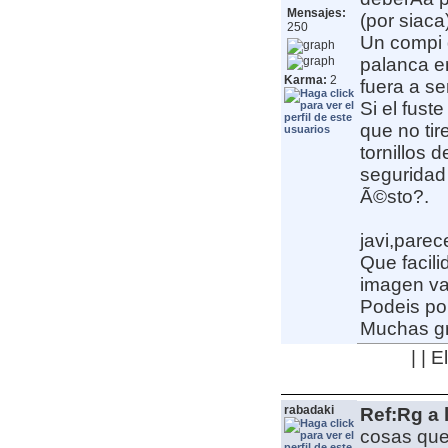
Mensajes:
(por siaca)
250
Un compi d
palanca e
Karma:
2
fuera a s
Si el fust
que no tir
tornillos 
seguridad
Ã©sto?.
javi,parec
Que facil
imagen val
Podeis po
Muchas gr
| | 
rabadaki
Ref:Rg a 
cosas que 