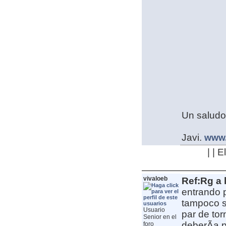
Un saludo
Javi.
www.
| | 
vivaloeb
Ref:Rg a 
entrando p
tampoco s
Usuario
par de tor
Senior en el
deberÃ­a 
foro