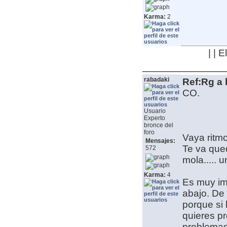
Karma:
2
| | 
rabadaki
Ref:Rg a 
CO.
Usuario
Experto
bronce del
foro
Vaya ritm
Mensajes:
Te va que
572
mola..... u
Karma:
4
Es muy im
abajo. De 
porque si
quieres p
problemas