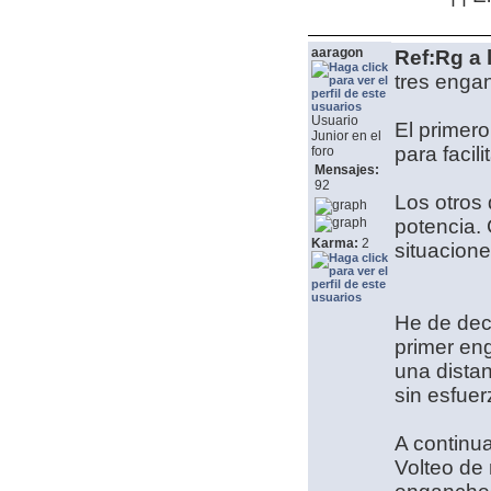
aaragon
Ref:Rg a 
tres enga
Usuario
El primero
Junior en el
para facil
foro
Mensajes:
92
Los otros 
potencia. 
Karma:
2
situacione
He de deci
primer eng
una distan
sin esfuer
A continua
Volteo de 