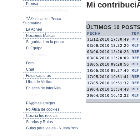
Mi contribuciÃ
Prensa
Algo Sobre La Pesca
TÃ©cnicas de Pesca
Submarina
ÚLTIMOS 10 POST
La Apnea
FECHA
TEM
Nociones fÃ­sicas
31/12/2010 17:30:49
REF
Seguridad en la pesca
03/06/2010 13:22:20
REF
El Equipo
03/06/2010 13:20:23
REF
Servicios
03/06/2010 13:20:09
REF
Foro
18/05/2010 09:28:56
REF
Chat
18/05/2010 09:27:40
REF
Fotos capturas
17/05/2010 10:51:41
REF
Libro de Visitas
17/05/2010 10:51:32
REF
Enlaces de interÃ©s
29/04/2010 13:34:48
REF
Otros
29/04/2010 10:43:32
REF
PÃ¡ginas amigas
PolÃ­tica de cookies
Cocina tus recetas
Sendas y Rutas
Guias para viajes - Nueva York
Conectados