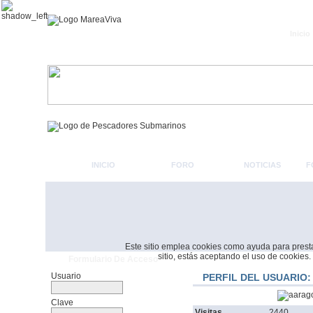
Inicio
INICIO
FORO
NOTICIAS
F
Este sitio emplea cookies como ayuda para prestar 
sitio, estás aceptando el uso de cookies.
Formulario De Acceso
Usuario
PERFIL DEL USUARIO
Clave
Visitas
2440