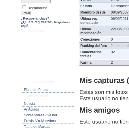
Estado
Desconect
Recordarme
Miembro desde
08/09/2007
¿Recuperar clave?
Última vez
06/05/2011
¿Quiere registrarse?
Regístrese
conectado
aquí
Última
22/03/2009
Publicidad
modificación
Conexiones
0
Ranking del foro
Junior en el
Comentarios
92
totales
Karma
2
Mis capturas (
Vida Submarina
Ficha de Peces
Estas son mis fotos
Informacion
Este usuario no tie
Noticia
Mis amigos
ArtÃ­culos
Sobre MareaViva.net
Este usuario no tie
PrevisiÃ³n MarÃ­tima
Tabla de Mareas