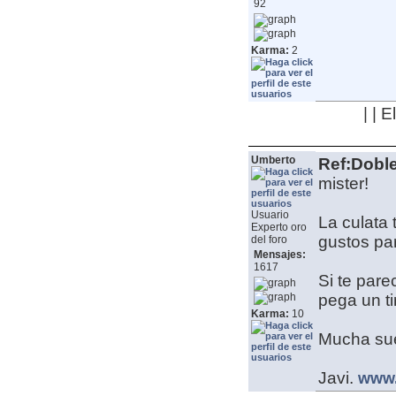
92
Karma:
2
| | 
Umberto
Ref:Dobl
mister!
Usuario
La culata
Experto oro
gustos par
del foro
Mensajes:
1617
Si te parec
pega un ti
Karma:
10
Mucha sue
Javi.
www.