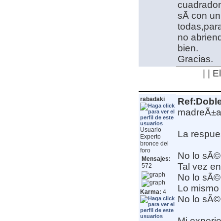
cuadradona
sÃ­ con un
todas,par
no abrien
bien.
Gracias.
| | 
rabadaki
Ref:Dobl
madreÃ±a,
Usuario
La respue
Experto
bronce del
foro
No lo sÃ©
Mensajes:
Tal vez en 
572
No lo sÃ©
Lo mismo l
Karma:
4
No lo sÃ©
Mi experi