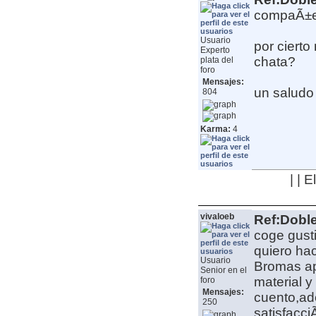
compaÃ±er
Usuario
por cierto 
Experto
chata?
plata del
foro
Mensajes:
un saludo
804
Karma:
4
| | 
vivaloeb
Ref:Dobl
coge gusti
quiero hac
Usuario
Bromas ap
Senior en el
material y
foro
Mensajes:
cuento,ad
250
satisfacci