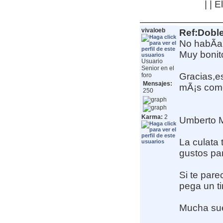
| | 
vivaloeb
Ref:Dobl
No habÃ­a 
Muy bonito 
Usuario
Senior en el
Gracias,e
foro
Mensajes:
mÃ¡s como
250
Karma:
2
Umberto Mu
La culata
gustos par
Si te parec
pega un ti
Mucha sue