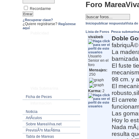
Foro MareaViv
Recordarme
¿Recuperar clave?
Inicio
publicar respuesta
Vista de
¿Quiere registrarse?
Regístrese
aquí
Lista de Foros
Pesca submarin
Publicidad
vivaloeb
Doble G
fabriquÃ© 
La madera
Usuario
barnizada
Senior en el
El fuste t
foro
Mensajes:
mecanismo
250
98 cm. y a
El mecani
Vida Submarina
Karma:
2
robusto,si
Ficha de Peces
El carrete
Informacion
funcionami
Noticia
Las gomas
ArtÃ­culos
Hoy lo es
Sobre MareaViva.net
Nada mÃ¡s 
PrevisiÃ³n MarÃ­tima
resulta qu
Tabla de Mareas