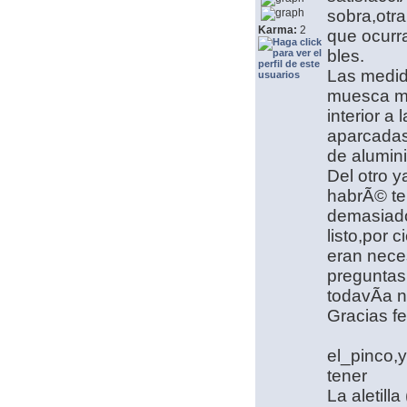
sobra,otra
Karma:
2
que ocurr
bles.
Las medida
muesca mÃ
interior 
aparcadas 
de alumin
Del otro 
habrÃ© ter
demasiado
listo,por 
eran nece
preguntas
todavÃ­a 
Gracias f
el_pinco,y
tener
La aletilla