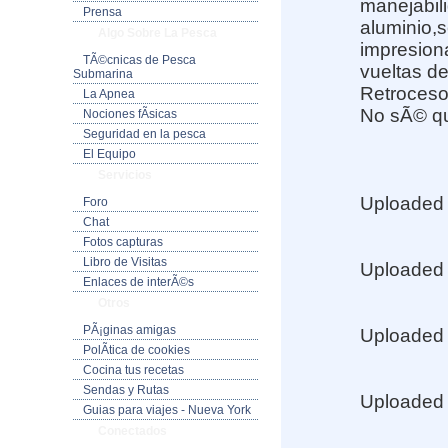
manejabil
Prensa
aluminio,s
Algo Sobre La Pesca
impresionan
TÃ©cnicas de Pesca
vueltas d
Submarina
Retroceso
La Apnea
No sÃ© que
Nociones fÃ­sicas
Seguridad en la pesca
El Equipo
Servicios
Uploaded
Foro
Chat
Fotos capturas
Libro de Visitas
Uploaded
Enlaces de interÃ©s
Otros
PÃ¡ginas amigas
Uploaded
PolÃ­tica de cookies
Cocina tus recetas
Sendas y Rutas
Uploaded
Guias para viajes - Nueva York
Conectados