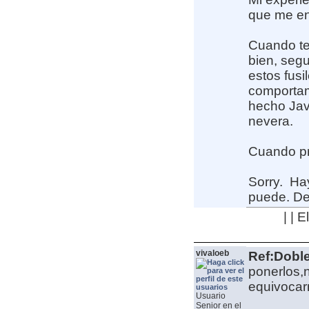
que me e
Cuando ter
bien, seg
estos fusi
comportam
hecho Javi
nevera.
Cuando pr
Sorry.
Hay
puede. De
| | 
vivaloeb
Ref:Dobl
ponerlos,
equivocar
Usuario
Senior en el