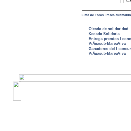
Lista de Foros
Pesca submarin
ULTIMAS NOTICIAS
Oleada de solidaridad
Kedada Solidaria
Entrega premios I conc
ViÃ±asub-MareaViva
Ganadores del I concu
ViÃ±asub-MareaViva
©