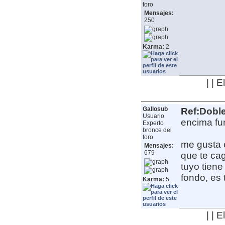
foro
Mensajes:
250
Karma:
2
| | 
Gallosub
Ref:Dobl
Usuario
encima fu
Experto
bronce del
foro
me gusta 
Mensajes:
679
que te cag
tuyo tiene
fondo, es 
Karma:
5
| | 