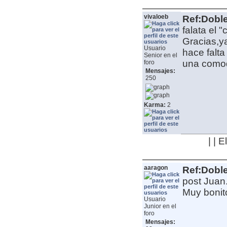
vivaloeb
Ref:Dobl
falata el "ci
Gracias,ya
Usuario
hace falta
Senior en el
una comod
foro
Mensajes:
250
Karma:
2
| | 
aaragon
Ref:Dobl
post Juan
Muy bonito 
Usuario
Junior en el
foro
Mensajes: