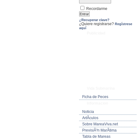
Recordarme
¿Recuperar clave?
¿Quiere registrarse?
Regístrese
aquí
Publicidad
Vida Submarina
Ficha de Peces
Informacion
Noticia
ArtÃ­culos
Sobre MareaViva.net
PrevisiÃ³n MarÃ­tima
Tabla de Mareas