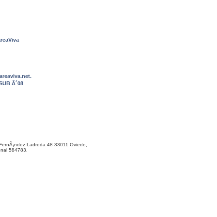
reaViva
reaviva.net.
OSUB Â´08
ernÃ¡ndez Ladreda 48 33011 Oviedo,
onal 584783.