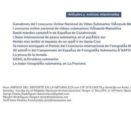
Artículos y noticias relacionadas
Ganadores del I concurso Online Nacional de Video Submarino ViÃ±asub-Ma
I concurso online nacional de videos submarinos ViÃ±asub-MareaViva
David mandos campeÃ³n de EspaÃ±a de Cazafotosub
I Open internacional de pesca submarina, en el pacÃ­fico sur
Herido tras recibir el impacto de un arpÃ³n en Santa Cruz
Ya hemos entregado el Premio del I Concurso Internacional de FotografÃ­a Ma
XX ediciÃ³n del Campeonato de EspaÃ±a de FotografÃ­a Submarina Â´NAF
La pesca de la dorada.
GEAS, la Ensidesa submarina
La mejor fotografÃ­a submarina, en La Frontera
Asoc AMIGOS DEL DEPORTE EN LA NATURALEZA con CIF G74134578 y domicilio en Avda. F
Asturias. Inscrita en el Registro Nacional de Asociaciones; Grupo 1/ SecciÃ³n 1/ nÃºmero Naci
Daniel Prado RodrÃ­guez danonneus@gmail.com
RenÃ© RodrÃ­guez Alvarez rene@mareaviva.net
JerÃ³nimo Alvarez FernÃ¡ndez jero@mareaviva.net