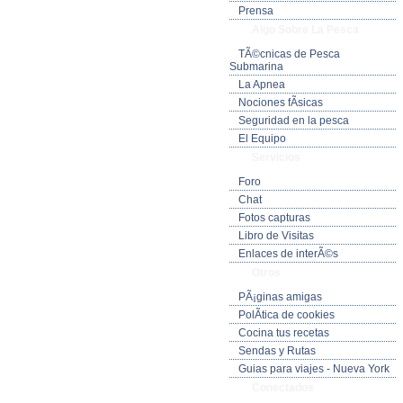
Prensa
Algo Sobre La Pesca
TÃ©cnicas de Pesca
Submarina
La Apnea
Nociones fÃ­sicas
Seguridad en la pesca
El Equipo
Servicios
Foro
Chat
Fotos capturas
Libro de Visitas
Enlaces de interÃ©s
Otros
PÃ¡ginas amigas
PolÃ­tica de cookies
Cocina tus recetas
Sendas y Rutas
Guias para viajes - Nueva York
Conectados