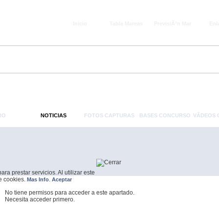
Inicio
Tabla Mareas
PrevisiÃ³n Mar
Enl
RO
NOTICIAS
FOTOS CAPTURAS
BASES CONCURSO
VÃ­DEOS
a prestar servicios. Al utilizar este
de cookies.
.
Mas Info
Aceptar
No tiene permisos para acceder a este apartado.
Necesita acceder primero.