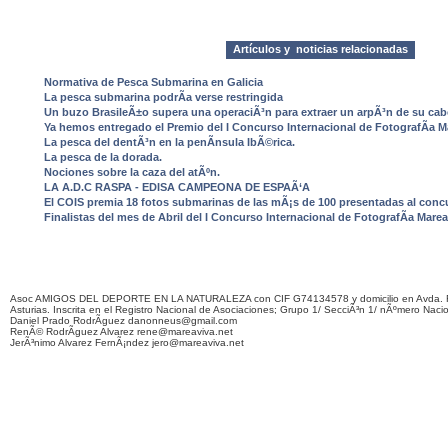
Artículos y noticias relacionadas
Normativa de Pesca Submarina en Galicia
La pesca submarina podrÃ­a verse restringida
Un buzo BrasileÃ±o supera una operaciÃ³n para extraer un arpÃ³n de su cab
Ya hemos entregado el Premio del I Concurso Internacional de FotografÃ­a Ma
La pesca del dentÃ³n en la penÃ­nsula IbÃ©rica.
La pesca de la dorada.
Nociones sobre la caza del atÃºn.
LA A.D.C RASPA - EDISA CAMPEONA DE ESPAÃ‘A
El COIS premia 18 fotos submarinas de las mÃ¡s de 100 presentadas al conc
Finalistas del mes de Abril del I Concurso Internacional de FotografÃ­a Marea
Asoc AMIGOS DEL DEPORTE EN LA NATURALEZA con CIF G74134578 y domicilio en Avda. F
Asturias. Inscrita en el Registro Nacional de Asociaciones; Grupo 1/ SecciÃ³n 1/ nÃºmero Naci
Daniel Prado RodrÃ­guez danonneus@gmail.com
RenÃ© RodrÃ­guez Alvarez rene@mareaviva.net
JerÃ³nimo Alvarez FernÃ¡ndez jero@mareaviva.net