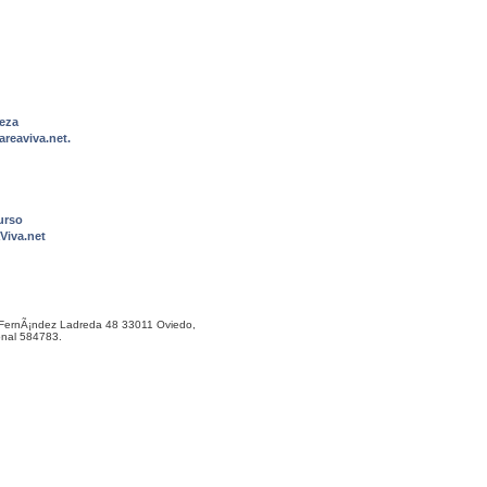
eza
reaviva.net.
urso
Viva.net
ernÃ¡ndez Ladreda 48 33011 Oviedo,
onal 584783.