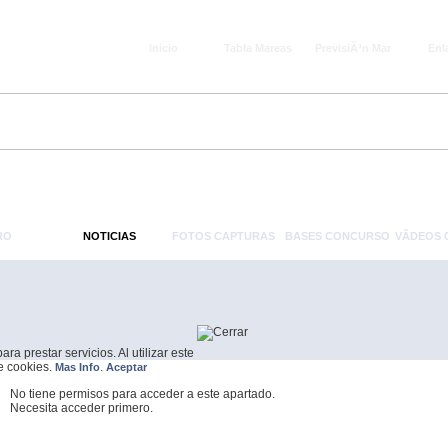
Inicio
Tabla Mareas
PrevisiÃ³n Mar
Enl
RO
NOTICIAS
FOTOS CAPTURAS
BASES CONCURSO
VÃ­DEOS
a prestar servicios. Al utilizar este
de cookies.
.
Mas Info
Aceptar
No tiene permisos para acceder a este apartado.
Necesita acceder primero.