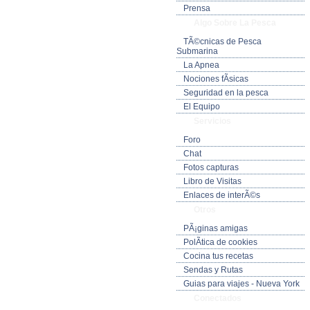
Prensa
Algo Sobre La Pesca
TÃ©cnicas de Pesca
Submarina
La Apnea
Nociones fÃ­sicas
Seguridad en la pesca
El Equipo
Servicios
Foro
Chat
Fotos capturas
Libro de Visitas
Enlaces de interÃ©s
Otros
PÃ¡ginas amigas
PolÃ­tica de cookies
Cocina tus recetas
Sendas y Rutas
Guias para viajes - Nueva York
Conectados