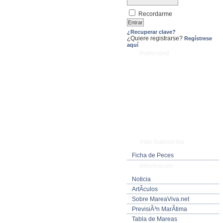
Recordarme
¿Recuperar clave?
¿Quiere registrarse?
Regístrese
aquí
Publicidad
Vida Submarina
Ficha de Peces
Informacion
Noticia
ArtÃ­culos
Sobre MareaViva.net
PrevisiÃ³n MarÃ­tima
Tabla de Mareas