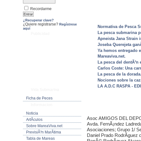
Recordarme
¿Recuperar clave?
¿Quiere registrarse?
Regístrese
Normativa de Pesca S
aquí
La pesca submarina po
Publicidad
Apneista Jana Strain
Joseba Querejeta gan
Ya hemos entregado el
Mareaviva.net.
La pesca del dentÃ³n 
Carlos Coste: Una carr
La pesca de la dorada
Nociones sobre la caz
LA A.D.C RASPA - E
Vida Submarina
Ficha de Peces
Informacion
Noticia
Asoc AMIGOS DEL DEPOR
ArtÃ­culos
Avda. FernÃ¡ndez Ladreda 
Sobre MareaViva.net
Asociaciones; Grupo 1/ S
PrevisiÃ³n MarÃ­tima
Daniel Prado RodrÃ­guez
Tabla de Mareas
RenÃ© RodrÃ­guez Alvare