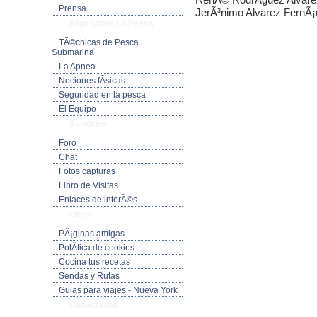
Prensa
JerÃ³nimo Alvarez FernÃ
Algo Sobre La Pesca
TÃ©cnicas de Pesca
Submarina
La Apnea
Nociones fÃ­sicas
Seguridad en la pesca
El Equipo
Servicios
Foro
Chat
Fotos capturas
Libro de Visitas
Enlaces de interÃ©s
Otros
PÃ¡ginas amigas
PolÃ­tica de cookies
Cocina tus recetas
Sendas y Rutas
Guias para viajes - Nueva York
Conectados