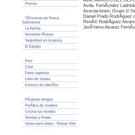
Prensa
Avda. FernÃ¡ndez Ladreda 
Algo Sobre La Pesca
Asociaciones; Grupo 1/ S
Daniel Prado RodrÃ­guez
TÃ©cnicas de Pesca
RenÃ© RodrÃ­guez Alvare
Submarina
JerÃ³nimo Alvarez FernÃ
La Apnea
Nociones fÃ­sicas
Seguridad en la pesca
El Equipo
Servicios
Foro
Chat
Fotos capturas
Libro de Visitas
Enlaces de interÃ©s
Otros
PÃ¡ginas amigas
PolÃ­tica de cookies
Cocina tus recetas
Sendas y Rutas
Guias para viajes - Nueva York
Conectados