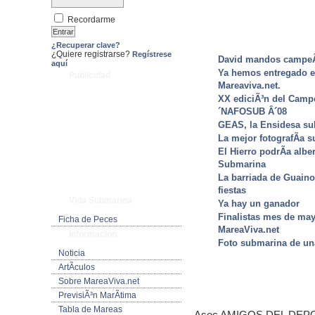
Recordarme
¿Recuperar clave?
¿Quiere registrarse?
Regístrese
David mandos campeÃ
aquí
Ya hemos entregado el
Publicidad
Mareaviva.net.
XX ediciÃ³n del Camp
´NAFOSUB Â´08
GEAS, la Ensidesa s
La mejor fotografÃ­a 
El Hierro podrÃ­a alb
Submarina
La barriada de Guain
fiestas
Vida Submarina
Ya hay un ganador
Finalistas mes de may
Ficha de Peces
MareaViva.net
Informacion
Foto submarina de un
Noticia
ArtÃ­culos
Sobre MareaViva.net
PrevisiÃ³n MarÃ­tima
Tabla de Mareas
Asoc AMIGOS DEL DEPOR