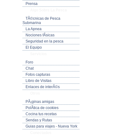
Prensa
Algo Sobre La Pesca
TÃ©cnicas de Pesca
Submarina
La Apnea
Nociones fÃ­sicas
Seguridad en la pesca
El Equipo
Servicios
Foro
Chat
Fotos capturas
Libro de Visitas
Enlaces de interÃ©s
Otros
PÃ¡ginas amigas
PolÃ­tica de cookies
Cocina tus recetas
Sendas y Rutas
Guias para viajes - Nueva York
Conectados