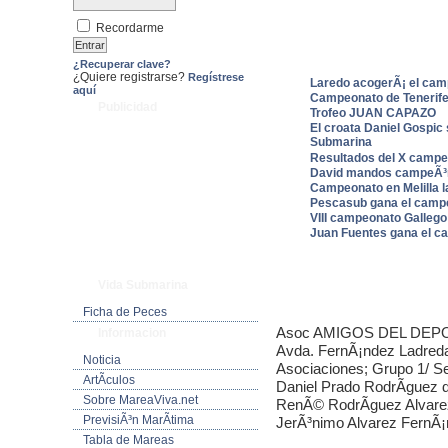
Recordarme
¿Recuperar clave?
¿Quiere registrarse?
Regístrese
Laredo acogerÃ¡ el ca
aquí
Campeonato de Tenerif
Publicidad
Trofeo JUAN CAPAZO
El croata Daniel Gospic 
Submarina
Resultados del X camp
David mandos campeÃ³n
Campeonato en Melilla 
Pescasub gana el campe
VIII campeonato Galleg
Juan Fuentes gana el c
Vida Submarina
Ficha de Peces
Asoc AMIGOS DEL DEPOR
Informacion
Avda. FernÃ¡ndez Ladreda 
Noticia
Asociaciones; Grupo 1/ S
ArtÃ­culos
Daniel Prado RodrÃ­guez
Sobre MareaViva.net
RenÃ© RodrÃ­guez Alvare
PrevisiÃ³n MarÃ­tima
JerÃ³nimo Alvarez FernÃ
Tabla de Mareas