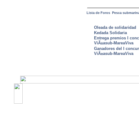
Lista de Foros
Pesca submarin
ULTIMAS NOTICIAS
Oleada de solidaridad
Kedada Solidaria
Entrega premios I conc
ViÃ±asub-MareaViva
Ganadores del I concu
ViÃ±asub-MareaViva
©