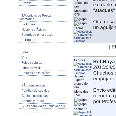
bronce del
Prensa
izo darle 
foro
Algo Sobre La Pesca
"ataques"
Mensajes:
679
TÃ©cnicas de Pesca
Submarina
Otra cosa 
La Apnea
un aguijo
Karma:
5
Nociones fÃ­sicas
Seguridad en la pesca
El Equipo
Servicios
| | 
Foro
Chat
Asturven
Ref:Raya 
Fotos capturas
2011/04/0
Libro de Visitas
Chuchos s
Enlaces de interÃ©s
Usuario
empujado
Otros
Experto
bronce del
PÃ¡ginas amigas
foro
Envio edit
PolÃ­tica de cookies
Mensajes:
recordar q
559
Cocina tus recetas
por Profe
Sendas y Rutas
Guias para viajes - Nueva York
Karma:
6
Conectados