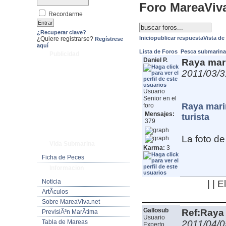
Foro MareaViv
Recordarme
¿Recuperar clave?
Inicio
publicar respuesta
Vista de
¿Quiere registrarse?
Regístrese
aquí
Lista de Foros
Pesca submarin
Publicidad
Daniel P.
Raya mari
2011/03/3
Usuario
Senior en el
Raya marin
foro
Mensajes:
turista
379
La foto de
Vida Submarina
Karma:
3
Ficha de Peces
Informacion
Noticia
| | 
ArtÃ­culos
Sobre MareaViva.net
Gallosub
Ref:Raya 
PrevisiÃ³n MarÃ­tima
Usuario
Tabla de Mareas
2011/04/0
Experto