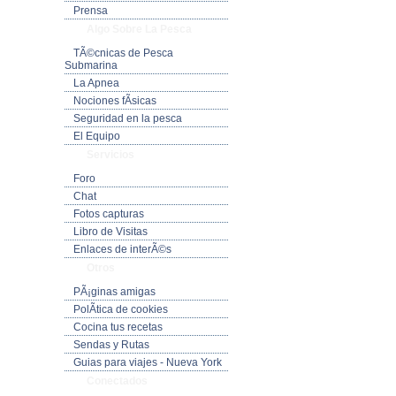
Prensa
Algo Sobre La Pesca
TÃ©cnicas de Pesca
Submarina
La Apnea
Nociones fÃ­sicas
Seguridad en la pesca
El Equipo
Servicios
Foro
Chat
Fotos capturas
Libro de Visitas
Enlaces de interÃ©s
Otros
PÃ¡ginas amigas
PolÃ­tica de cookies
Cocina tus recetas
Sendas y Rutas
Guias para viajes - Nueva York
Conectados