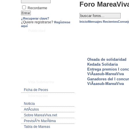
Foro MareaViv
Recordarme
¿Recuperar clave?
Inicio
Mensajes Recientes
Consej
¿Quiere registrarse?
Regístrese
aquí
Publicidad
ULTIMAS NOTICIAS
Oleada de solidaridad
Kedada Solidaria
Entrega premios I conc
ViÃ±asub-MareaViva
Ganadores del I concu
Vida Submarina
ViÃ±asub-MareaViva
Ficha de Peces
Informacion
Noticia
ArtÃ­culos
Sobre MareaViva.net
PrevisiÃ³n MarÃ­tima
Tabla de Mareas