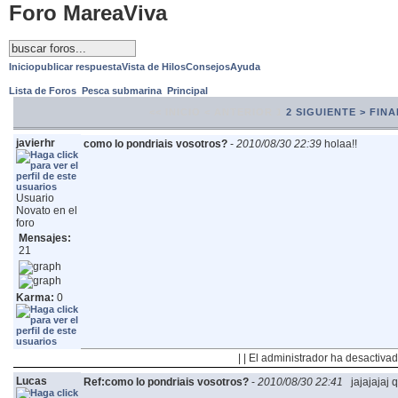
Foro MareaViva
Inicio
publicar respuesta
Vista de Hilos
Consejos
Ayuda
Lista de Foros
Pesca submarina
Principal
<< INICIO
< ANTERIOR
1
2
SIGUIENTE >
FINA
javierhr
como lo pondriais vosotros?
-
2010/08/30 22:39
holaa!!
Usuario
Novato en el
foro
Mensajes:
21
Karma:
0
| | El administrador ha desactivad
Lucas
Ref:como lo pondriais vosotros?
-
2010/08/30 22:41
jajajajaj