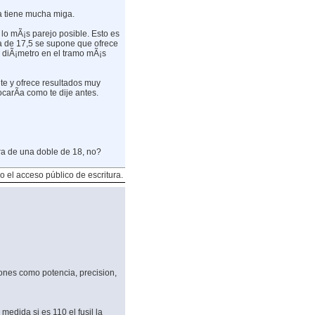
a tiene mucha miga.
lo mÃ¡s parejo posible. Esto es
a de 17,5 se supone que ofrece
 diÃ¡metro en el tramo mÃ¡s
te y ofrece resultados muy
carÃ­a como te dije antes.
tura de una doble de 18, no?
o el acceso público de escritura.
ones como potencia, precision,
medida si es 110 el fusil la