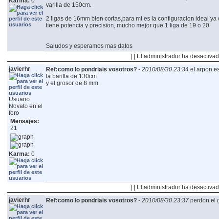
Karma:
0
varilla de 150cm.
2 ligas de 16mm bien cortas,para mi es la configuracion ideal ya 
tiene potencia y precision, mucho mejor que 1 liga de 19 o 20
Saludos y esperamos mas datos
| | El administrador ha desactivad
javierhr
Ref:como lo pondriais vosotros?
-
2010/08/30 23:34
el arpon e
la barilla de 130cm
y el grosor de 8 mm
Usuario
Novato en el
foro
Mensajes:
21
Karma:
0
| | El administrador ha desactivad
javierhr
Ref:como lo pondriais vosotros?
-
2010/08/30 23:37
perdon el 