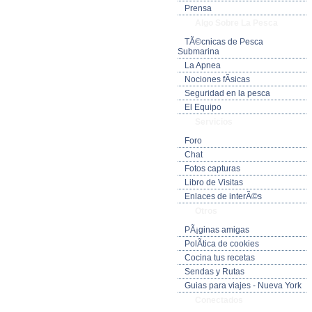
Prensa
Algo Sobre La Pesca
TÃ©cnicas de Pesca
Submarina
La Apnea
Nociones fÃ­sicas
Seguridad en la pesca
El Equipo
Servicios
Foro
Chat
Fotos capturas
Libro de Visitas
Enlaces de interÃ©s
Otros
PÃ¡ginas amigas
PolÃ­tica de cookies
Cocina tus recetas
Sendas y Rutas
Guias para viajes - Nueva York
Conectados