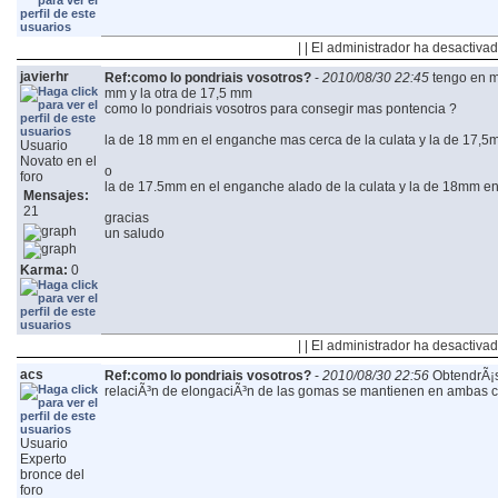
| | El administrador ha desactivad
javierhr
Ref:como lo pondriais vosotros?
-
2010/08/30 22:45
tengo en m
mm y la otra de 17,5 mm
como lo pondriais vosotros para consegir mas pontencia ?
la de 18 mm en el enganche mas cerca de la culata y la de 17,5m
Usuario
Novato en el
o
foro
la de 17.5mm en el enganche alado de la culata y la de 18mm en 
Mensajes:
21
gracias
un saludo
Karma:
0
| | El administrador ha desactivad
acs
Ref:como lo pondriais vosotros?
-
2010/08/30 22:56
ObtendrÃ¡s
relaciÃ³n de elongaciÃ³n de las gomas se mantienen en ambas 
Usuario
Experto
bronce del
foro