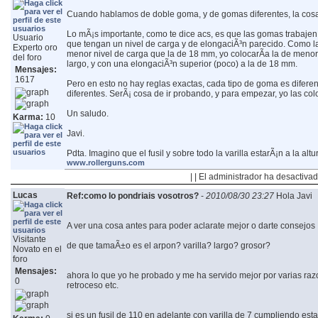
Cuando hablamos de doble goma, y de gomas diferentes, la cos
Lo mÃ¡s importante, como te dice acs, es que las gomas trabajen 
Usuario
que tengan un nivel de carga y de elongaciÃ³n parecido. Como l
Experto oro
menor nivel de carga que la de 18 mm, yo colocarÃ­a la de menor
del foro
largo, y con una elongaciÃ³n superior (poco) a la de 18 mm.
Mensajes:
1617
Pero en esto no hay reglas exactas, cada tipo de goma es diferen
diferentes. SerÃ¡ cosa de ir probando, y para empezar, yo las colo
Un saludo.
Karma:
10
Javi.
Pdta. Imagino que el fusil y sobre todo la varilla estarÃ¡n a la al
www.rollerguns.com
| | El administrador ha desactivad
Lucas
Ref:como lo pondriais vosotros?
-
2010/08/30 23:27
Hola Javi
A ver una cosa antes para poder aclarate mejor o darte consejos
Visitante
de que tamaÃ±o es el arpon? varilla? largo? grosor?
Novato en el
foro
Mensajes:
ahora lo que yo he probado y me ha servido mejor por varias raz
0
retroceso etc.
si es un fusil de 110 en adelante con varilla de 7 cumpliendo esta 