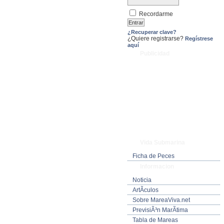
Recordarme
¿Recuperar clave?
¿Quiere registrarse?
Regístrese
aquí
Publicidad
Vida Submarina
Ficha de Peces
Informacion
Noticia
ArtÃ­culos
Sobre MareaViva.net
PrevisiÃ³n MarÃ­tima
Tabla de Mareas