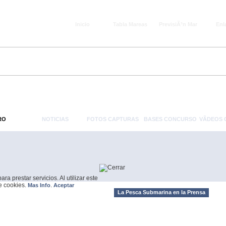
Inicio
Tabla Mareas
PrevisiÃ³n Mar
Enl
RO
NOTICIAS
FOTOS CAPTURAS
BASES CONCURSO
VÃ­DEOS
a prestar servicios. Al utilizar este
de cookies.
.
Mas Info
Aceptar
La Pesca Submarina en la Prensa