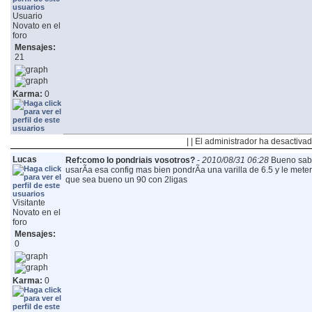
Usuario
Novato en el
foro
Mensajes:
21
Karma:
0
| | El administrador ha desactivad
Lucas
Ref:como lo pondriais vosotros?
-
2010/08/31 06:28
Bueno sab
usarÃ­a esa config mas bien pondrÃ­a una varilla de 6.5 y le mete
que sea bueno un 90 con 2ligas
Visitante
Novato en el
foro
Mensajes:
0
Karma:
0