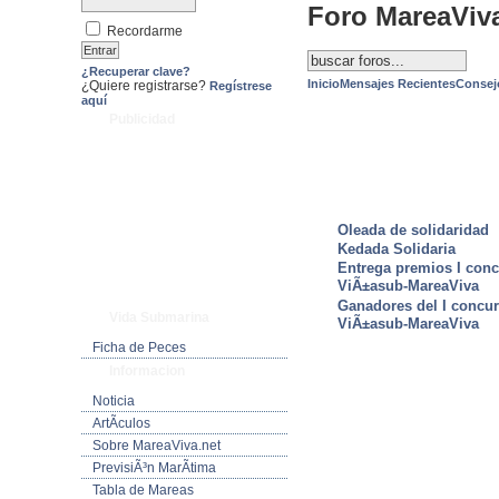
Foro MareaViv
Recordarme
¿Recuperar clave?
Inicio
Mensajes Recientes
Consej
¿Quiere registrarse?
Regístrese
aquí
Publicidad
ULTIMAS NOTICIAS
Oleada de solidaridad
Kedada Solidaria
Entrega premios I conc
ViÃ±asub-MareaViva
Ganadores del I concu
Vida Submarina
ViÃ±asub-MareaViva
Ficha de Peces
Informacion
Noticia
ArtÃ­culos
Sobre MareaViva.net
PrevisiÃ³n MarÃ­tima
Tabla de Mareas