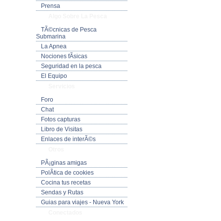
Prensa
Algo Sobre La Pesca
TÃ©cnicas de Pesca
Submarina
La Apnea
Nociones fÃ­sicas
Seguridad en la pesca
El Equipo
Servicios
Foro
Chat
Fotos capturas
Libro de Visitas
Enlaces de interÃ©s
Otros
PÃ¡ginas amigas
PolÃ­tica de cookies
Cocina tus recetas
Sendas y Rutas
Guias para viajes - Nueva York
Conectados