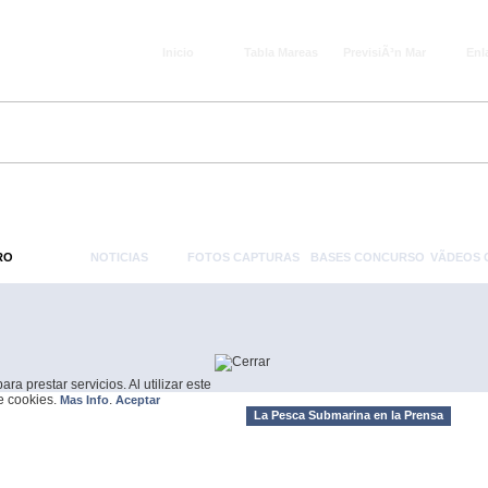
Inicio
Tabla Mareas
PrevisiÃ³n Mar
Enl
RO
NOTICIAS
FOTOS CAPTURAS
BASES CONCURSO
VÃ­DEOS
a prestar servicios. Al utilizar este
de cookies.
.
Mas Info
Aceptar
La Pesca Submarina en la Prensa