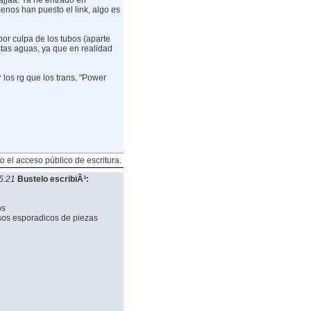
jajjaa. Ya he entrado en
enos han puesto el link, algo es
por culpa de los tubos (aparte
estas aguas, ya que en realidad
los rg que los trans. "Power
o el acceso público de escritura.
5:21
Bustelo escribiÃ³:
os
asos esporadicos de piezas