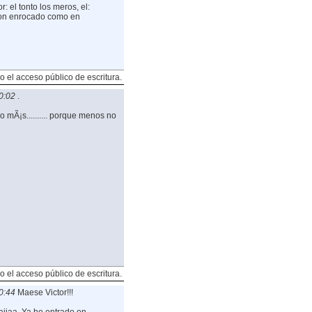
: el tonto los meros, el:
nton enrocado como en
o el acceso público de escritura.
0:02
.
 mÃ¡s.......... porque menos no
o el acceso público de escritura.
0:44
Maese Victor!!!