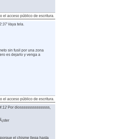
o el acceso público de escritura.
2:37
Vaya tela.
eto sin fusil por una zona
pero es dejarlo y venga a
o el acceso público de escritura.
4:12
Por diossssssssssssssss,
Ã¡ster
 porque el chisme llega hasta