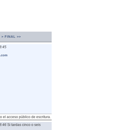
 >
FINAL >>
8:45
s.com
o el acceso público de escritura.
8:46
Si tardas cinco o seis