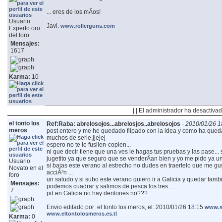
... eres de los mÃ­os!
Usuario
Javi.
www.rollerguns.com
Experto oro
del foro
Mensajes:
1617
Karma:
10
| | El administrador ha desactivad
el tonto los
Ref:Raba: abrelosojos...abrelosjos..abrelosojos
-
2010/01/26 1
meros
post entero y me he quedado flipado con la idea y como ha qued
muchos de serie,jjejej
espero no te lo fusilen-copien...
ni que decir tiene que una ves le hagas tus pruebas y las pase... 
jugetito ya que seguro que se venderÃ­an bien y yo me pido ya un
Usuario
si bajas este verano al estrecho no dudes en traertelo que me gus
Novato en el
acciÃ³n
...
foro
un saludo y si subo este verano quiero ir a Galicia y quedar tamb
Mensajes:
podemos cuadrar y salimos de pesca los tres....
7
pd:en Galicia no hay dentones no???
Envio editado por: el tonto los meros, el: 2010/01/26 18:15
www.sa
www.eltontolosmeros.es.tl
Karma:
0