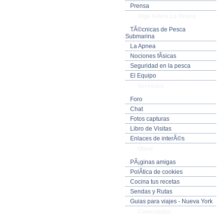
Prensa
Algo Sobre La Pesca
TÃ©cnicas de Pesca
Submarina
La Apnea
Nociones fÃ­sicas
Seguridad en la pesca
El Equipo
Servicios
Foro
Chat
Fotos capturas
Libro de Visitas
Enlaces de interÃ©s
Otros
PÃ¡ginas amigas
PolÃ­tica de cookies
Cocina tus recetas
Sendas y Rutas
Guias para viajes - Nueva York
Conectados