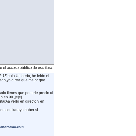
o el acceso público de escritura.
8:15
hola Umberto, he leido el
ado,yo dirÃ­a que mejor que
solo tienes que ponerle precio al
o en 90 ,jejej
tarÃ­a verlo en directo y en
ien con karayo haber si
borsalao.es.tl