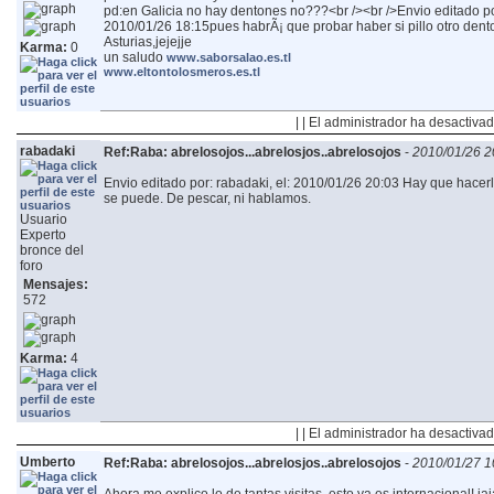
pd:en Galicia no hay dentones no???
<br /><br />Envio editado por
2010/01/26 18:15
pues habrÃ¡ que probar haber si pillo otro de
Asturias,jejejje
Karma:
0
un saludo
www.saborsalao.es.tl
www.eltontolosmeros.es.tl
| | El administrador ha desactivad
rabadaki
Ref:Raba: abrelosojos...abrelosjos..abrelosojos
-
2010/01/26 2
Envio editado por: rabadaki, el: 2010/01/26 20:03
Hay que hacerlo
se puede. De pescar, ni hablamos.
Usuario
Experto
bronce del
foro
Mensajes:
572
Karma:
4
| | El administrador ha desactivad
Umberto
Ref:Raba: abrelosojos...abrelosjos..abrelosojos
-
2010/01/27 1