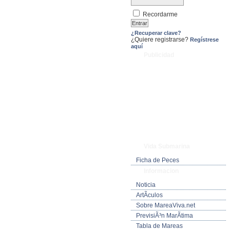
Recordarme
¿Recuperar clave?
¿Quiere registrarse?
Regístrese
aquí
Publicidad
Vida Submarina
Ficha de Peces
Informacion
Noticia
ArtÃ­culos
Sobre MareaViva.net
PrevisiÃ³n MarÃ­tima
Tabla de Mareas