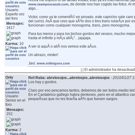
Ahora me explico lo de tantas visitas, esto ya es internacional! ja
de donde nos han cogido las fotos. Al m
www.teampescasub.com,
algo...
Usuario
Experto oro
Victor, como ya te comentÃ© en privado, este capricho sale caro 
del foro
del curro). AsÃ­ que creo que sÃ³lo dos o tres trans rularÃ¡n por 
Mensajes:
funcionan como cualquier monogoma, trans, pero monogoma.
1617
Para tus meros y para los bichos gordos del verano, mucho mejor 
hasta el infinito y mÃ¡s allÃ¡"... jajajaja.
Karma:
10
A ver si aquÃ­ o allÃ­ nos vemos este aÃ±o.
Un abrazo, mister!
Javi.
www.rollerguns.com
| | El administrador ha desactivad
Only
Ref:Raba: abrelosojos...abrelosjos..abrelosojos
-
2010/01/27 1
Los hay y gordos.
Claro por eso pescamos tantos, debemos de ser todos medio lel
En el Cantabrico gallego habra dentones, pero en el atlantico c
Usuario
pequeÃ±as que no les tirarÃ­a aÃºn que fuesen sargos.
Senior en el
foro
Mensajes:
252
Karma:
2