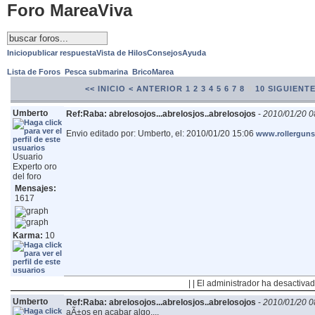
Foro MareaViva
Inicio
publicar respuesta
Vista de Hilos
Consejos
Ayuda
Lista de Foros
Pesca submarina
BricoMarea
<< INICIO
< ANTERIOR
1
2
3
4
5
6
7
8
9
10
SIGUIENTE
Umberto
Ref:Raba: abrelosojos...abrelosjos..abrelosojos
-
2010/01/20 0
Envio editado por: Umberto, el: 2010/01/20 15:06
www.rollergun
Usuario
Experto oro
del foro
Mensajes:
1617
Karma:
10
| | El administrador ha desactivad
Umberto
Ref:Raba: abrelosojos...abrelosjos..abrelosojos
-
2010/01/20 0
aÃ±os en acabar algo....