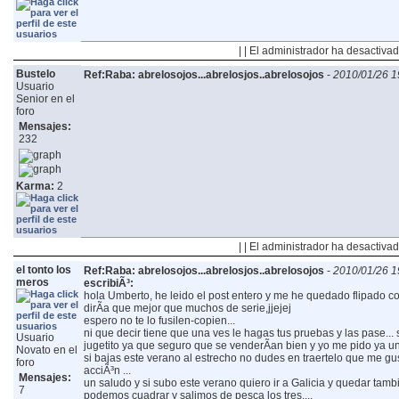
| | El administrador ha desactivad
Bustelo
Ref:Raba: abrelosojos...abrelosjos..abrelosojos
-
2010/01/26 1
Usuario
Senior en el
foro
Mensajes:
232
Karma:
2
| | El administrador ha desactivad
el tonto los
Ref:Raba: abrelosojos...abrelosjos..abrelosojos
-
2010/01/26 1
meros
escribiÃ³:
hola Umberto, he leido el post entero y me he quedado flipado 
dirÃ­a que mejor que muchos de serie,jjejej
espero no te lo fusilen-copien...
ni que decir tiene que una ves le hagas tus pruebas y las pase... 
Usuario
jugetito ya que seguro que se venderÃ­an bien y yo me pido ya un
Novato en el
si bajas este verano al estrecho no dudes en traertelo que me gus
foro
acciÃ³n
...
Mensajes:
un saludo y si subo este verano quiero ir a Galicia y quedar tamb
7
podemos cuadrar y salimos de pesca los tres....