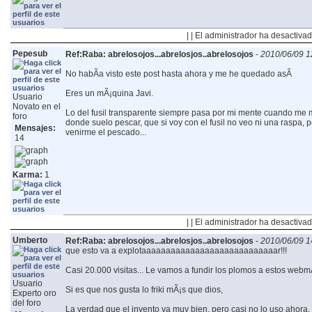
| | El administrador ha desactivad
Pepesub
Ref:Raba: abrelosojos...abrelosjos..abrelosojos
-
2010/06/09 1
No habÃ­a visto este post hasta ahora y me he quedado asÃ­
Eres un mÃ¡quina Javi.
Usuario
Novato en el
Lo del fusil transparente siempre pasa por mi mente cuando me m
foro
donde suelo pescar, que si voy con el fusil no veo ni una raspa, 
Mensajes:
venirme el pescado...
14
Karma:
1
| | El administrador ha desactivad
Umberto
Ref:Raba: abrelosojos...abrelosjos..abrelosojos
-
2010/06/09 1
que esto va a explotaaaaaaaaaaaaaaaaaaaaaaaaaaaar!!!
Casi 20.000 visitas... Le vamos a fundir los plomos a estos webm
Usuario
Si es que nos gusta lo friki mÃ¡s que dios,
Experto oro
del foro
La verdad que el invento va muy bien, pero casi no lo uso ahora,