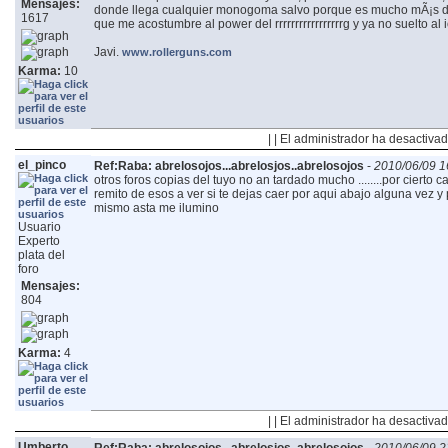
Mensajes:
donde llega cualquier monogoma salvo porque es mucho mÃ¡s dis
1617
que me acostumbre al power del rrrrrrrrrrrrrrrrrg y ya no suelto al 
Javi.
www.rollerguns.com
Karma:
10
| | El administrador ha desactivad
el_pinco
Ref:Raba: abrelosojos...abrelosjos..abrelosojos
-
2010/06/09 1
otros foros copias del tuyo no an tardado mucho ........por cierto 
remito de esos a ver si te dejas caer por aqui abajo alguna vez 
mismo asta me ilumino
Usuario
Experto
plata del
foro
Mensajes:
804
Karma:
4
| | El administrador ha desactivad
Umberto