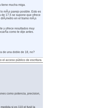
a tiene mucha miga.
lo mÃ¡s parejo posible. Esto es
a de 17,5 se supone que ofrece
 diÃ¡metro en el tramo mÃ¡s
te y ofrece resultados muy
carÃ­a como te dije antes.
tura de una doble de 18, no?
o el acceso público de escritura.
ones como potencia, precision,
medida si es 110 el fusil la