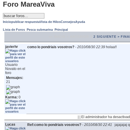
Foro MareaViva
Inicio
publicar respuesta
Vista de Hilos
Consejos
Ayuda
Lista de Foros
Pesca submarina
Principal
<< INICIO
< ANTERIOR
1
2
SIGUIENTE >
FINA
javierhr
como lo pondriais vosotros?
-
2010/08/30 22:39
holaa!!
Usuario
Novato en el
foro
Mensajes:
21
Karma:
0
| | El administrador ha desactivad
Lucas
Ref:como lo pondriais vosotros?
-
2010/08/30 22:41
jajajajaj