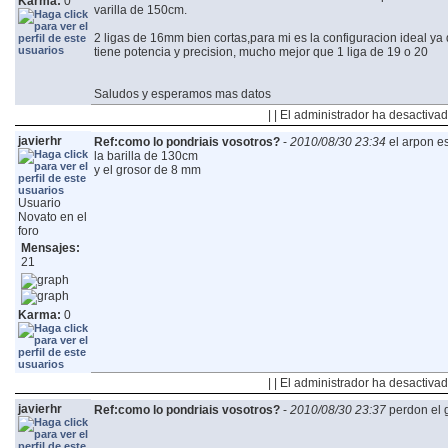
Karma:
0
varilla de 150cm.
2 ligas de 16mm bien cortas,para mi es la configuracion ideal ya 
tiene potencia y precision, mucho mejor que 1 liga de 19 o 20
Saludos y esperamos mas datos
| | El administrador ha desactivad
javierhr
Ref:como lo pondriais vosotros?
-
2010/08/30 23:34
el arpon e
la barilla de 130cm
y el grosor de 8 mm
Usuario
Novato en el
foro
Mensajes:
21
Karma:
0
| | El administrador ha desactivad
javierhr
Ref:como lo pondriais vosotros?
-
2010/08/30 23:37
perdon el 