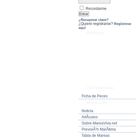
Recordarme
¿Recuperar clave?
¿Quiere registrarse?
Regístrese
aquí
Publicidad
Vida Submarina
Ficha de Peces
Informacion
Noticia
ArtÃ­culos
Sobre MareaViva.net
PrevisiÃ³n MarÃ­tima
Tabla de Mareas