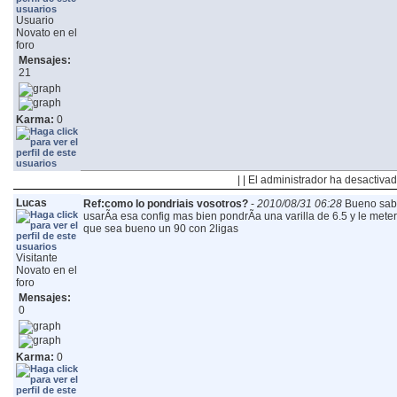
Usuario
Novato en el
foro
Mensajes:
21
Karma:
0
| | El administrador ha desactivad
Lucas
Ref:como lo pondriais vosotros?
-
2010/08/31 06:28
Bueno sab
usarÃ­a esa config mas bien pondrÃ­a una varilla de 6.5 y le mete
que sea bueno un 90 con 2ligas
Visitante
Novato en el
foro
Mensajes:
0
Karma:
0