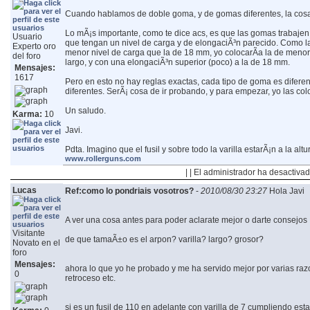
Cuando hablamos de doble goma, y de gomas diferentes, la cos
Lo mÃ¡s importante, como te dice acs, es que las gomas trabajen 
Usuario
que tengan un nivel de carga y de elongaciÃ³n parecido. Como l
Experto oro
menor nivel de carga que la de 18 mm, yo colocarÃ­a la de menor
del foro
largo, y con una elongaciÃ³n superior (poco) a la de 18 mm.
Mensajes:
1617
Pero en esto no hay reglas exactas, cada tipo de goma es diferen
diferentes. SerÃ¡ cosa de ir probando, y para empezar, yo las colo
Un saludo.
Karma:
10
Javi.
Pdta. Imagino que el fusil y sobre todo la varilla estarÃ¡n a la al
www.rollerguns.com
| | El administrador ha desactivad
Lucas
Ref:como lo pondriais vosotros?
-
2010/08/30 23:27
Hola Javi
A ver una cosa antes para poder aclarate mejor o darte consejos
Visitante
de que tamaÃ±o es el arpon? varilla? largo? grosor?
Novato en el
foro
Mensajes:
ahora lo que yo he probado y me ha servido mejor por varias raz
0
retroceso etc.
si es un fusil de 110 en adelante con varilla de 7 cumpliendo esta 