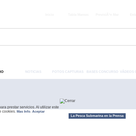
Inicio
Tabla Mareas
PrevisiÃ³n Mar
Enl
RO
NOTICIAS
FOTOS CAPTURAS
BASES CONCURSO
VÃ­DEOS
a prestar servicios. Al utilizar este
de cookies.
.
Mas Info
Aceptar
La Pesca Submarina en la Prensa