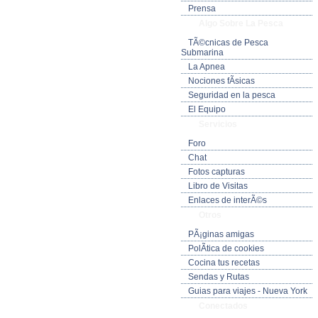
Prensa
Algo Sobre La Pesca
TÃ©cnicas de Pesca
Submarina
La Apnea
Nociones fÃ­sicas
Seguridad en la pesca
El Equipo
Servicios
Foro
Chat
Fotos capturas
Libro de Visitas
Enlaces de interÃ©s
Otros
PÃ¡ginas amigas
PolÃ­tica de cookies
Cocina tus recetas
Sendas y Rutas
Guias para viajes - Nueva York
Conectados