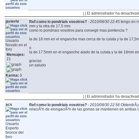
| | El administrador ha desactivad
javierhr
Ref:como lo pondriais vosotros?
-
2010/08/30 22:45
tengo en m
mm y la otra de 17,5 mm
como lo pondriais vosotros para consegir mas pontencia ?
la de 18 mm en el enganche mas cerca de la culata y la de 17,5m
Usuario
Novato en el
o
foro
la de 17.5mm en el enganche alado de la culata y la de 18mm en 
Mensajes:
21
gracias
un saludo
Karma:
0
| | El administrador ha desactivad
acs
Ref:como lo pondriais vosotros?
-
2010/08/30 22:56
ObtendrÃ¡s
relaciÃ³n de elongaciÃ³n de las gomas se mantienen en ambas 
Usuario
Experto
bronce del
foro