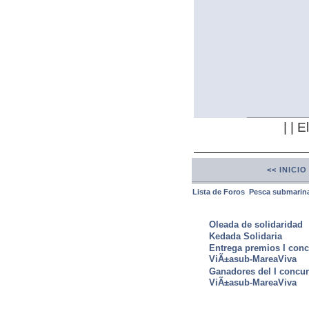
| | 
<< INICIO
Lista de Foros
Pesca submarin
ULTIMAS NOTICIAS
Oleada de solidaridad
Kedada Solidaria
Entrega premios I conc
ViÃ±asub-MareaViva
Ganadores del I concu
ViÃ±asub-MareaViva