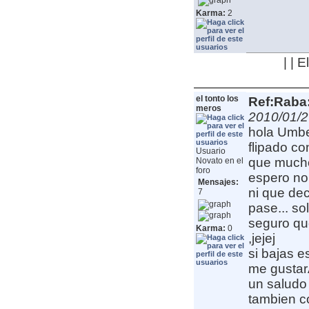
Karma:
2
| | 
el tonto los
Ref:Raba:
meros
2010/01/2
hola Umbe
flipado co
Usuario
que muchos
Novato en el
foro
espero no 
Mensajes:
ni que dec
7
pase... so
seguro qu
Karma:
0
,jejej
si bajas e
me gustarÃ
un saludo 
tambien c