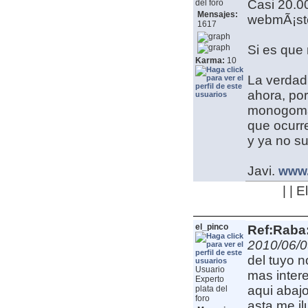
Casi 20.00
del foro
Mensajes:
webmÃ¡st
1617
Si es que 
Karma:
10
La verdad 
ahora, por
monogoma 
que ocurre
y ya no su
Javi.
www.
| | 
el_pinco
Ref:Raba:
2010/06/0
del tuyo n
Usuario
mas intere
Experto
aqui abaj
plata del
foro
asta me i