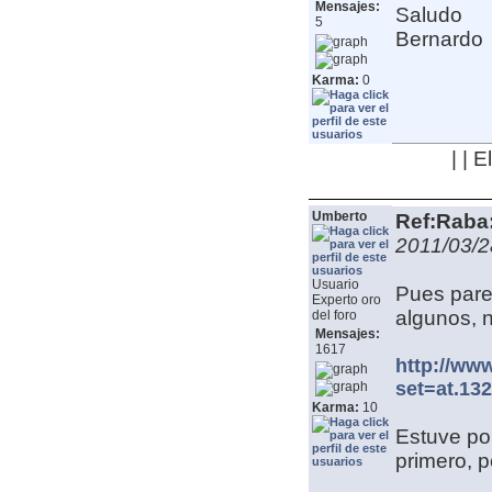
Mensajes:
Saludo
5
Bernardo
Karma:
0
| | 
Umberto
Ref:Raba:
2011/03/2
Usuario
Pues parec
Experto oro
algunos, 
del foro
Mensajes:
1617
http://ww
set=at.13
Karma:
10
Estuve por
primero, 