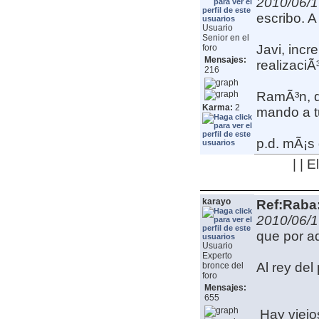
2010/06/1
escribo. A 
Usuario
Senior en el
Javi, incr
foro
Mensajes:
realizaci
216
RamÃ³n, de
Karma:
2
mando a tu
p.d. mÃ¡s 
| | 
karayo
Ref:Raba:
2010/06/1
que por 
Usuario
Experto
Al rey del 
bronce del
foro
Mensajes:
655
Hay viej