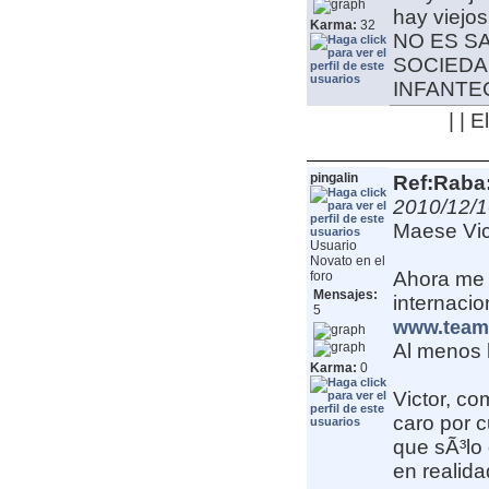
hay viejo
Karma:
32
NO ES S
SOCIEDA
INFANT
| | 
pingalin
Ref:Raba:
2010/12/1
Maese Vic
Usuario
Novato en el
Ahora me e
foro
Mensajes:
internacio
5
www.team
Al menos h
Karma:
0
Victor, co
caro por c
que sÃ³lo 
en realid