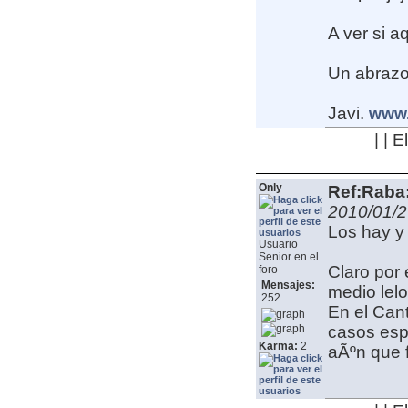
A ver si a
Un abrazo,
Javi.
www.
| | 
Only
Ref:Raba:
2010/01/2
Los hay y
Usuario
Senior en el
Claro por
foro
Mensajes:
medio lel
252
En el Cant
casos esp
Karma:
2
aÃºn que 