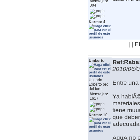
Mensajes:
804
Karma:
4
| | 
Umberto
Ref:Raba:
2010/06/0
Usuario
Entre una 
Experto oro
del foro
Mensajes:
Ya hablÃ©
1617
materiale
tiene muu
Karma:
10
que deben 
adecuada, 
AquÃ­ no 