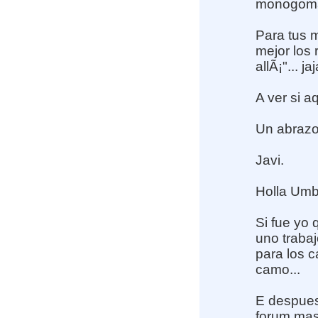
monogom
Para tus 
mejor los 
allÃ¡"... ja
A ver si a
Un abrazo,
Javi.
Holla Umb
Si fue yo 
uno trabaj
para los c
camo...
E despues 
forum mas 