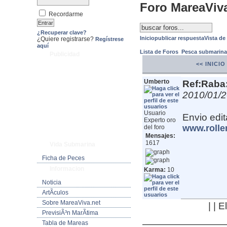
Foro MareaViv
Recordarme
¿Recuperar clave?
Inicio
publicar respuesta
Vista de
¿Quiere registrarse?
Regístrese
aquí
Lista de Foros
Pesca submarin
Publicidad
<< INICIO
Umberto
Ref:Raba:
2010/01/2
Usuario
Envio edit
Experto oro
www.rolle
del foro
Mensajes:
1617
Vida Submarina
Ficha de Peces
Informacion
Karma:
10
Noticia
ArtÃ­culos
Sobre MareaViva.net
| | 
PrevisiÃ³n MarÃ­tima
Tabla de Mareas