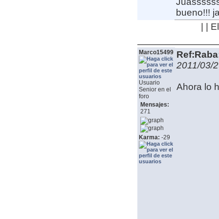
Juasssssss
bueno!!! ja
| | 
Marco15499
Ref:Raba:
2011/03/2
Usuario
Ahora lo 
Senior en el
foro
Mensajes:
271
Karma:
-29