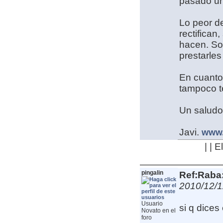
pasado un
Lo peor de
rectifican
hacen. So
prestarles
En cuanto
tampoco t
Un saludo
Javi.
www.
| | 
pingalin
Ref:Raba:
2010/12/1
Usuario
si q dices
Novato en el
foro