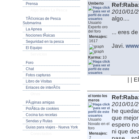
Umberto
Prensa
Ref:Raba:
Algo Sobre La Pesca
2010/01/2
algo....
TÃ©cnicas de Pesca
Usuario
Submarina
Experto oro
La Apnea
... eres d
del foro
Nociones fÃ­sicas
Mensajes:
1617
Seguridad en la pesca
Javi.
www.
El Equipo
Servicios
Karma:
10
Foro
Chat
Fotos capturas
| | 
Libro de Visitas
Enlaces de interÃ©s
Otros
el tonto los
Ref:Raba:
meros
PÃ¡ginas amigas
2010/01/2
PolÃ­tica de cookies
he quedad
Cocina tus recetas
que mejor 
Usuario
Sendas y Rutas
espero no 
Novato en el
Guias para viajes - Nueva York
foro
ni que dec
Mensajes:
Conectados
pase... so
7