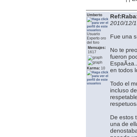
Umberto
Ref:Raba:
2010/12/1
Usuario
Fue una s
Experto oro
del foro
Mensajes:
No te pre
1617
fueron po
EspaÃ±a..
Karma:
10
en todos l
Todo el mu
incluso d
respetabl
respetuos
De estos 
una de ell
denostaba