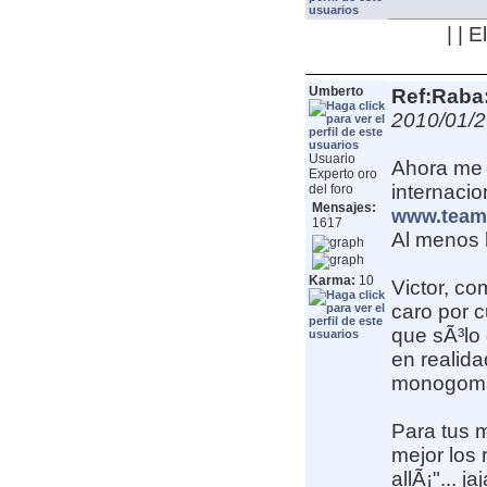
| | 
Umberto
Ref:Raba:
2010/01/2
Usuario
Ahora me e
Experto oro
internacio
del foro
Mensajes:
www.team
1617
Al menos h
Karma:
10
Victor, co
caro por c
que sÃ³lo 
en realid
monogom
Para tus 
mejor los 
allÃ¡"... ja