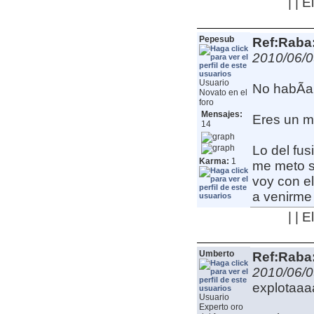
| | 
Pepesub
Ref:Raba:
2010/06/0
Usuario
No habÃ­a
Novato en el
foro
Mensajes:
Eres un m
14
Lo del fu
Karma:
1
me meto si
voy con el
a venirme 
| | 
Umberto
Ref:Raba:
2010/06/0
explotaa
Usuario
Experto oro