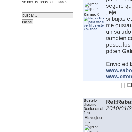
No hay usuarios conectados
seguro qu
,jejej
Karma:
0
si bajas e
me gustarÃ
un saludo 
tambien c
pesca los t
pd:en Gal
Envio edit
www.sabor
www.elton
| | 
Bustelo
Ref:Raba:
Usuario
2010/01/2
Senior en el
foro
Mensajes:
232