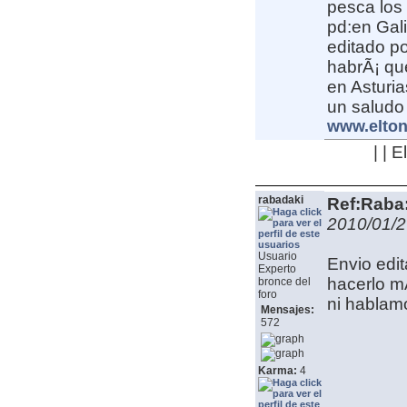
pesca los t
pd:en Gal
editado po
habrÃ¡ que
en Asturias
un saludo
www.elton
| | 
rabadaki
Ref:Raba:
2010/01/2
Usuario
Envio edit
Experto
hacerlo mÃ
bronce del
foro
ni hablam
Mensajes:
572
Karma:
4