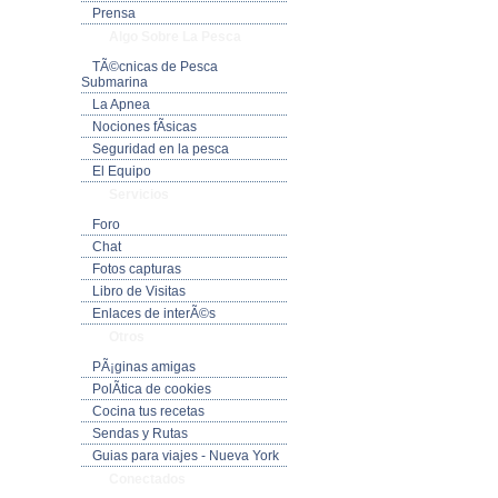
Prensa
Algo Sobre La Pesca
TÃ©cnicas de Pesca
Submarina
La Apnea
Nociones fÃ­sicas
Seguridad en la pesca
El Equipo
Servicios
Foro
Chat
Fotos capturas
Libro de Visitas
Enlaces de interÃ©s
Otros
PÃ¡ginas amigas
PolÃ­tica de cookies
Cocina tus recetas
Sendas y Rutas
Guias para viajes - Nueva York
Conectados