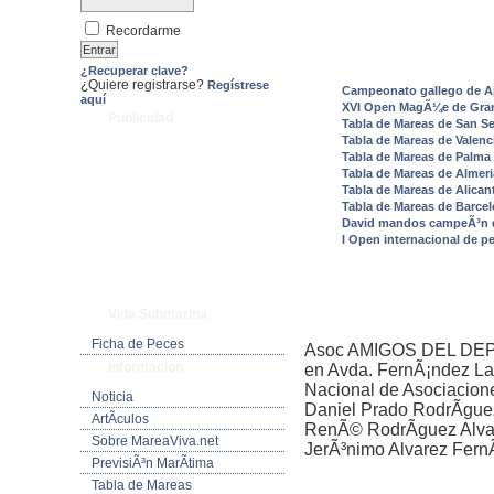
Recordarme
¿Recuperar clave?
¿Quiere registrarse?
Regístrese
Campeonato gallego de A
aquí
XVI Open MagÃ¼e de Gran
Publicidad
Tabla de Mareas de San S
Tabla de Mareas de Valenc
Tabla de Mareas de Palma 
Tabla de Mareas de Almeri
Tabla de Mareas de Alican
Tabla de Mareas de Barce
David mandos campeÃ³n 
I Open internacional de pe
Vida Submarina
Ficha de Peces
Asoc AMIGOS DEL DEP
Informacion
en Avda. FernÃ¡ndez Lad
Nacional de Asociacion
Noticia
Daniel Prado RodrÃ­gu
ArtÃ­culos
RenÃ© RodrÃ­guez Alva
Sobre MareaViva.net
JerÃ³nimo Alvarez Fern
PrevisiÃ³n MarÃ­tima
Tabla de Mareas