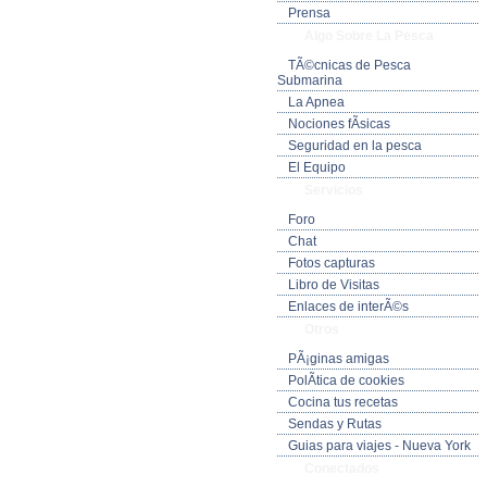
Prensa
Algo Sobre La Pesca
TÃ©cnicas de Pesca
Submarina
La Apnea
Nociones fÃ­sicas
Seguridad en la pesca
El Equipo
Servicios
Foro
Chat
Fotos capturas
Libro de Visitas
Enlaces de interÃ©s
Otros
PÃ¡ginas amigas
PolÃ­tica de cookies
Cocina tus recetas
Sendas y Rutas
Guias para viajes - Nueva York
Conectados