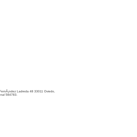
ernÃ¡ndez Ladreda 48 33011 Oviedo,
onal 584783.