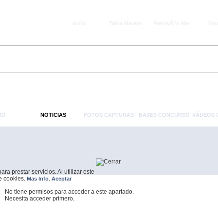
Inicio
Tabla Mareas
PrevisiÃ³n Mar
Enl
RO
NOTICIAS
FOTOS CAPTURAS
BASES CONCURSO
VÃ­DEOS
a prestar servicios. Al utilizar este
de cookies.
.
Mas Info
Aceptar
No tiene permisos para acceder a este apartado.
Necesita acceder primero.