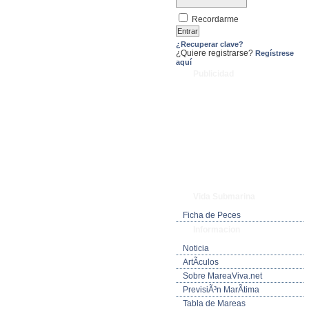
Recordarme
¿Recuperar clave?
¿Quiere registrarse?
Regístrese
aquí
Publicidad
Vida Submarina
Ficha de Peces
Informacion
Noticia
ArtÃ­culos
Sobre MareaViva.net
PrevisiÃ³n MarÃ­tima
Tabla de Mareas