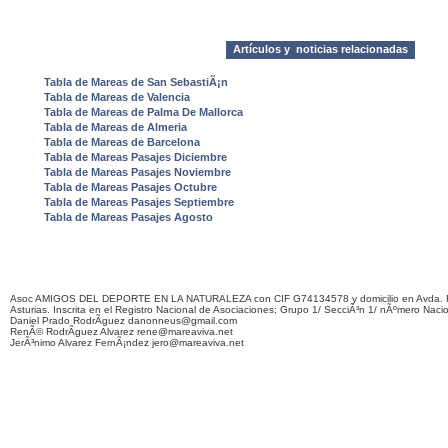
Artículos y noticias relacionadas
Tabla de Mareas de San SebastiÃ¡n
Tabla de Mareas de Valencia
Tabla de Mareas de Palma De Mallorca
Tabla de Mareas de Almeria
Tabla de Mareas de Barcelona
Tabla de Mareas Pasajes Diciembre
Tabla de Mareas Pasajes Noviembre
Tabla de Mareas Pasajes Octubre
Tabla de Mareas Pasajes Septiembre
Tabla de Mareas Pasajes Agosto
Asoc AMIGOS DEL DEPORTE EN LA NATURALEZA con CIF G74134578 y domicilio en Avda. F
Asturias. Inscrita en el Registro Nacional de Asociaciones; Grupo 1/ SecciÃ³n 1/ nÃºmero Naci
Daniel Prado RodrÃ­guez danonneus@gmail.com
RenÃ© RodrÃ­guez Alvarez rene@mareaviva.net
JerÃ³nimo Alvarez FernÃ¡ndez jero@mareaviva.net