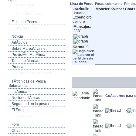
aquí
Lista de Foros
Pesca submarina
Princip
Publicidad
erazleolin
Moncler Kvinner Coats :
Usuario
Vida Submarina
Experto oro
del foro
Ficha de Peces
Mensajes:
Informacion
2881
Noticia
ArtÃ­culos
Karma:
0
Sobre MareaViva.net
PrevisiÃ³n MarÃ­tima
Tabla de Mareas
Prensa
Algo Sobre La Pesca
TÃ©cnicas de Pesca
Submarina
La Apnea
GuÃ­aburros para su
Nociones fÃ­sicas
Seguridad en la pesca
El Equipo
Servicios
Foro
Chat