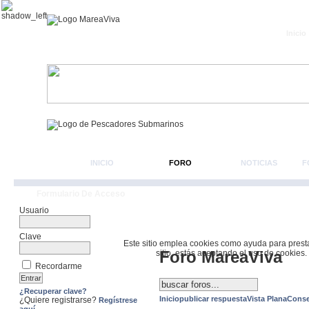
Inicio
INICIO
FORO
NOTICIAS
F
Formulario De Acceso
Usuario
Clave
Este sitio emplea cookies como ayuda para prestar 
Foro MareaViva
sitio, estás aceptando el uso de cookies.
Recordarme
¿Recuperar clave?
Inicio
publicar respuesta
Vista Plana
Conse
¿Quiere registrarse?
Regístrese