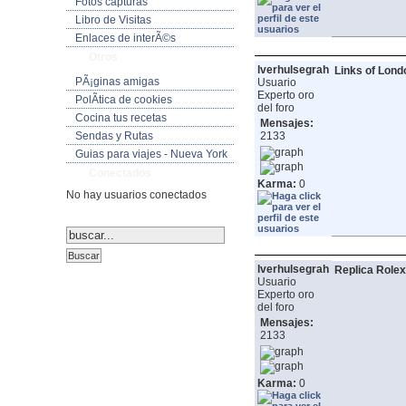
Fotos capturas
Libro de Visitas
Enlaces de interÃ©s
Otros
lverhulsegrah
Links of Londo
PÃ¡ginas amigas
Usuario
Experto oro
PolÃ­tica de cookies
del foro
Cocina tus recetas
Mensajes:
Sendas y Rutas
2133
Guias para viajes - Nueva York
Conectados
Karma:
0
No hay usuarios conectados
lverhulsegrah
Replica Rolex
Usuario
Experto oro
del foro
Mensajes:
2133
Karma:
0