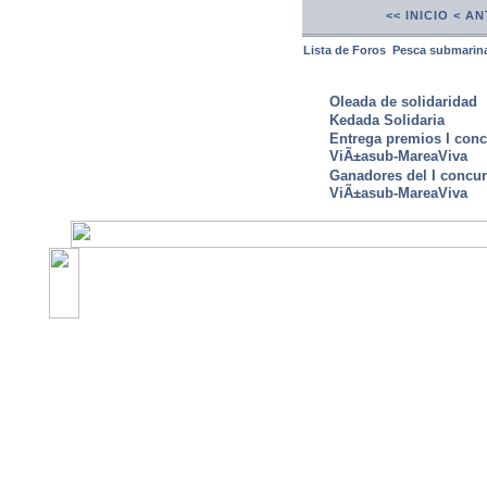
<< INICIO
< AN
Lista de Foros
Pesca submarin
ULTIMAS NOTICIAS
Oleada de solidaridad
Kedada Solidaria
Entrega premios I conc
ViÃ±asub-MareaViva
Ganadores del I concu
ViÃ±asub-MareaViva
©