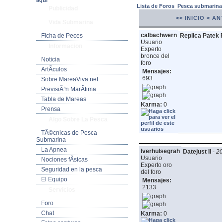
aquí
Lista de Foros
Pesca submarin
Publicidad
<< INICIO
< AN
Vida Submarina
calbachwern
Ficha de Peces
Replica Patek P
Usuario
Informacion
Experto
bronce del
Noticia
foro
ArtÃ­culos
Mensajes:
693
Sobre MareaViva.net
PrevisiÃ³n MarÃ­tima
Tabla de Mareas
Karma:
0
Prensa
Algo Sobre La Pesca
TÃ©cnicas de Pesca
Submarina
La Apnea
lverhulsegrah
Datejust II
-
20
Usuario
Nociones fÃ­sicas
Experto oro
Seguridad en la pesca
del foro
El Equipo
Mensajes:
2133
Servicios
Foro
Chat
Karma:
0