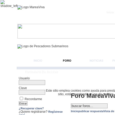
Inicio
INICIO
FORO
NOTICIAS
F
Formulario De Acceso
Usuario
Clave
Este sitio emplea cookies como ayuda para prestar 
Foro MareaViv
sitio, estás aceptando el uso de cookies.
Recordarme
¿Recuperar clave?
Inicio
publicar respuesta
Vista de
¿Quiere registrarse?
Regístrese