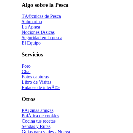
Algo sobre la Pesca
TÃ©cnicas de Pesca
Submarina
La Apnea
Nociones fÃ­sicas
Seguridad en la pesca
El Equipo
Servicios
Foro
Chat
Fotos capturas
Libro de Visitas
Enlaces de interÃ©s
Otros
PÃ¡ginas amigas
PolÃ­tica de cookies
Cocina tus recetas
Sendas y Rutas
Guias para viajes - Nueva