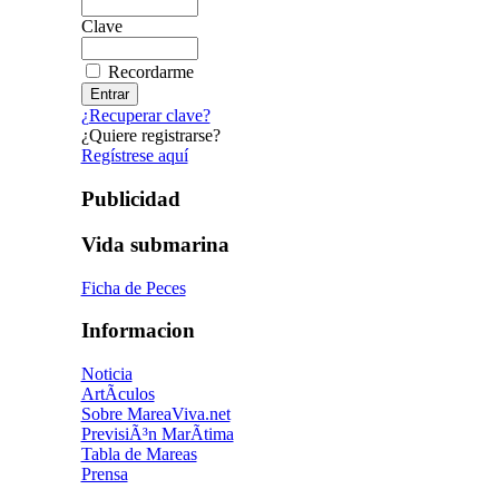
Clave
Recordarme
¿Recuperar clave?
¿Quiere registrarse?
Regístrese aquí
Publicidad
Vida submarina
Ficha de Peces
Informacion
Noticia
ArtÃ­culos
Sobre MareaViva.net
PrevisiÃ³n MarÃ­tima
Tabla de Mareas
Prensa