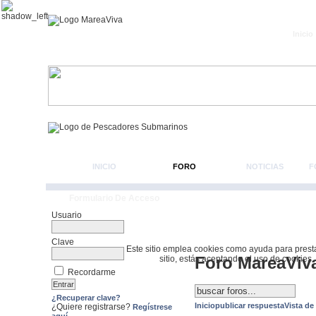
Inicio
INICIO
FORO
NOTICIAS
F
Formulario De Acceso
Usuario
Clave
Este sitio emplea cookies como ayuda para prestar 
Foro MareaViv
sitio, estás aceptando el uso de cookies.
Recordarme
¿Recuperar clave?
Inicio
publicar respuesta
Vista de
¿Quiere registrarse?
Regístrese