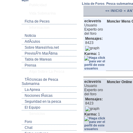
aquí
Lista de Foros
Pesca submarin
Publicidad
<< INICIO
< AN
Vida Submarina
eclevetris
Ficha de Peces
Moncler Mens O
Usuario
Informacion
Experto oro
del foro
Noticia
Mensajes:
ArtÃ­culos
8423
Sobre MareaViva.net
PrevisiÃ³n MarÃ­tima
Karma:
1
Tabla de Mareas
Prensa
Algo Sobre La Pesca
TÃ©cnicas de Pesca
eclevetris
Moncler Online 
Submarina
Usuario
La Apnea
Experto oro
del foro
Nociones fÃ­sicas
Mensajes:
Seguridad en la pesca
8423
El Equipo
Servicios
Karma:
1
Foro
Chat