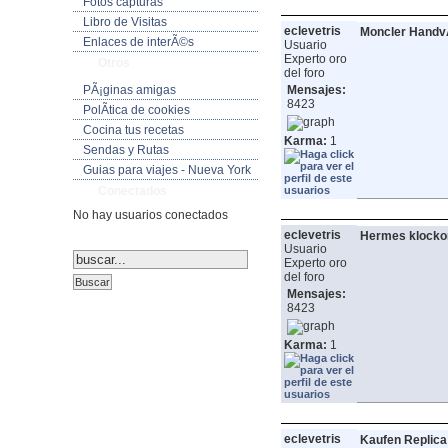
Fotos capturas
Libro de Visitas
eclevetris
Moncler Hand
Enlaces de interÃ©s
Usuario
Experto oro
Otros
del foro
PÃ¡ginas amigas
Mensajes:
8423
PolÃ­tica de cookies
Cocina tus recetas
Karma:
1
Sendas y Rutas
Guias para viajes - Nueva York
Conectados
No hay usuarios conectados
eclevetris
Hermes klocko
Usuario
Experto oro
del foro
Mensajes:
8423
Karma:
1
eclevetris
Kaufen Replica