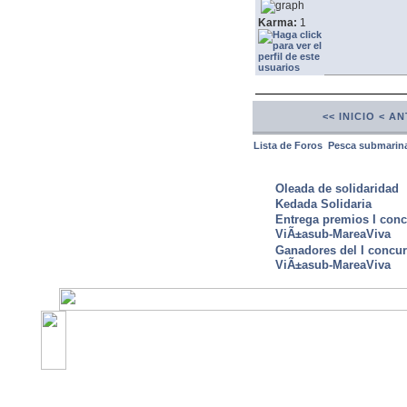
Karma:
1
<< INICIO
< AN
Lista de Foros
Pesca submarin
ULTIMAS NOTICIAS
Oleada de solidaridad
Kedada Solidaria
Entrega premios I conc
ViÃ±asub-MareaViva
Ganadores del I concu
ViÃ±asub-MareaViva
©