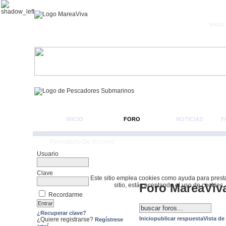
Inicio
INICIO
FORO
NOTICIAS
F
Formulario De Acceso
Usuario
Clave
Este sitio emplea cookies como ayuda para prestar 
Foro MareaViv
sitio, estás aceptando el uso de cookies.
Recordarme
¿Recuperar clave?
Inicio
publicar respuesta
Vista de
¿Quiere registrarse?
Regístrese