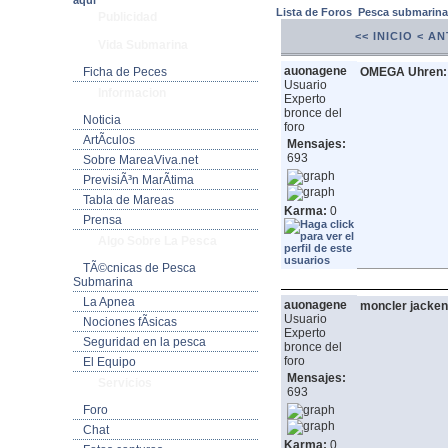
aquí
Lista de Foros
Pesca submarin
Publicidad
<< INICIO
< AN
Vida Submarina
auonagene
Ficha de Peces
OMEGA Uhren: 
Usuario
Informacion
Experto
bronce del
Noticia
foro
ArtÃ­culos
Mensajes:
693
Sobre MareaViva.net
PrevisiÃ³n MarÃ­tima
Tabla de Mareas
Karma:
0
Prensa
Algo Sobre La Pesca
TÃ©cnicas de Pesca
Submarina
La Apnea
auonagene
moncler jacken
Usuario
Nociones fÃ­sicas
Experto
Seguridad en la pesca
bronce del
foro
El Equipo
Mensajes:
Servicios
693
Foro
Chat
Karma:
0