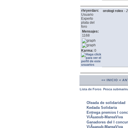
rhryerdarc
orologi rolex
-
2
Usuario
Experto
plata del
foro
Mensajes:
1168
Karma:
0
<< INICIO
< AN
Lista de Foros
Pesca submarin
ULTIMAS NOTICIAS
Oleada de solidaridad
Kedada Solidaria
Entrega premios I conc
ViÃ±asub-MareaViva
Ganadores del I concu
ViÃ±asub-MareaViva