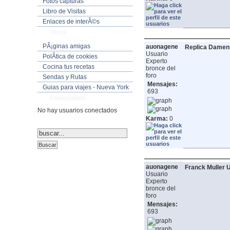
Fotos capturas
Libro de Visitas
Enlaces de interÃ©s
Otros
PÃ¡ginas amigas
auonagene
Replica Damen 
Usuario
PolÃ­tica de cookies
Experto
Cocina tus recetas
bronce del
foro
Sendas y Rutas
Mensajes:
Guias para viajes - Nueva York
693
Conectados
No hay usuarios conectados
Karma:
0
auonagene
Franck Muller 
Usuario
Experto
bronce del
foro
Mensajes:
693