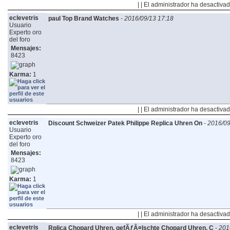
| | El administrador ha desactivad
eclevetris
paul Top Brand Watches
-
2016/09/13 17:18
Usuario
Experto oro
del foro
Mensajes:
8423
Karma:
1
| | El administrador ha desactivad
eclevetris
Discount Schweizer Patek Philippe Replica Uhren On
-
2016/09
Usuario
Experto oro
del foro
Mensajes:
8423
Karma:
1
| | El administrador ha desactivad
eclevetris
Rplica Chopard Uhren, gefÃƒÂ¤lschte Chopard Uhren, C
-
201