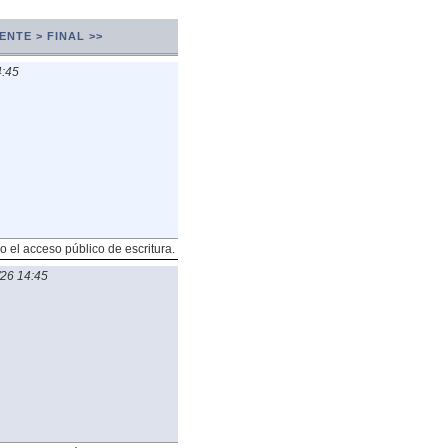
ENTE >
FINAL >>
4:45
o el acceso público de escritura.
26 14:45