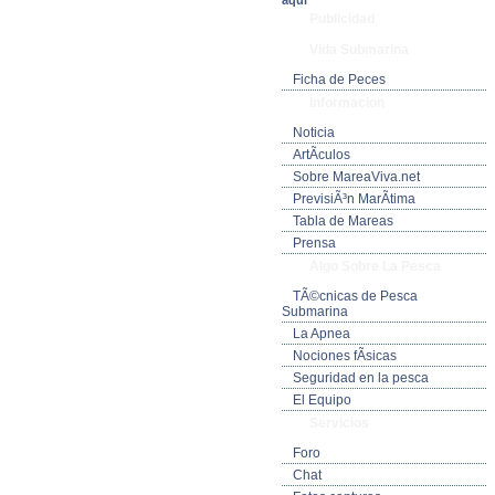
aquí
Publicidad
Vida Submarina
Ficha de Peces
Informacion
Noticia
ArtÃ­culos
Sobre MareaViva.net
PrevisiÃ³n MarÃ­tima
Tabla de Mareas
Prensa
Algo Sobre La Pesca
TÃ©cnicas de Pesca
Submarina
La Apnea
Nociones fÃ­sicas
Seguridad en la pesca
El Equipo
Servicios
Foro
Chat