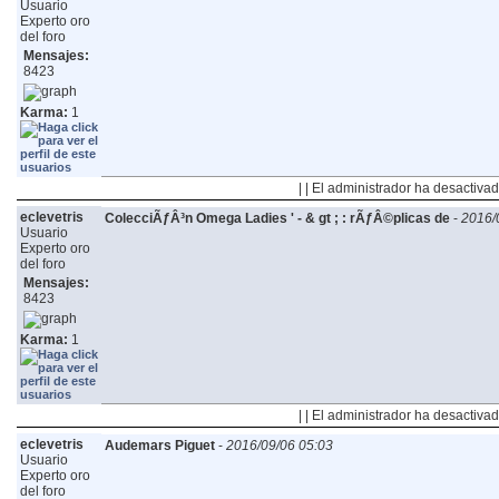
Usuario
Experto oro
del foro
Mensajes:
8423
Karma:
1
| | El administrador ha desactivad
eclevetris
ColecciÃƒÂ³n Omega Ladies ' - & gt ; : rÃƒÂ©plicas de
-
2016/
Usuario
Experto oro
del foro
Mensajes:
8423
Karma:
1
| | El administrador ha desactivad
eclevetris
Audemars Piguet
-
2016/09/06 05:03
Usuario
Experto oro
del foro