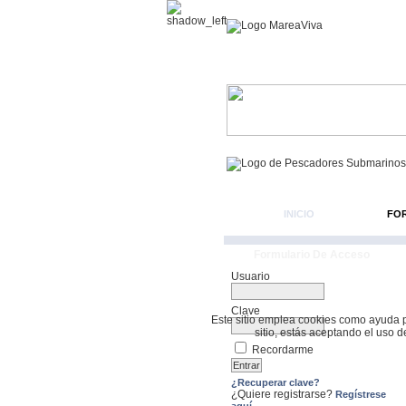
INICIO
FO
Formulario De Acceso
Usuario
Clave
Este sitio emplea cookies como ayuda par
sitio, estás aceptando el uso 
Recordarme
¿Recuperar clave?
¿Quiere registrarse?
Regístrese