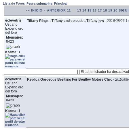
Lista de Foros
Pesca submarina
Principal
<< INICIO
< ANTERIOR
11
12
13
14
15
16
17
18
19
20
SIGUI
eclevetris
Tiffany Rings : Tiffany and co outlet, Tiffany jew
-
2016/08/26 1
Usuario
Experto oro
del foro
Mensajes:
8423
Karma:
1
| | El administrador ha desactivad
eclevetris
Replica Gorgeous Breitling For Bentley Motors Chro
-
2016/08/
Usuario
Experto oro
del foro
Mensajes:
8423
Karma:
1