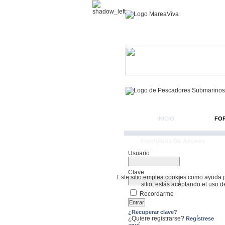
INICIO
FO
Formulario De Acceso
Usuario
Clave
Este sitio emplea cookies como ayuda par
sitio, estás aceptando el uso 
Recordarme
¿Recuperar clave?
¿Quiere registrarse?
Regístrese