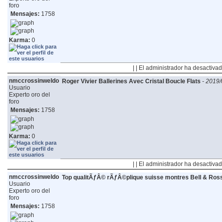
foro
Mensajes:
1758
Karma:
0
| | El administrador ha desactivad
nmccrossinweldo
Roger Vivier Ballerines Avec Cristal Boucle Flats
-
2019/
Usuario
Experto oro del
foro
Mensajes:
1758
Karma:
0
| | El administrador ha desactivad
nmccrossinweldo
Top qualitÃƒÂ© rÃƒÂ©plique suisse montres Bell & Ros
Usuario
Experto oro del
foro
Mensajes:
1758