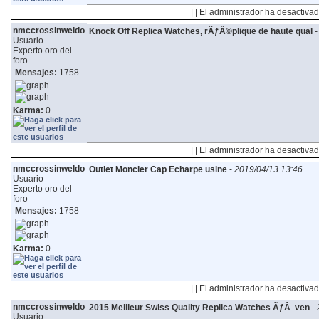
| | El administrador ha desactivad
nmccrossinweldo
Knock Off Replica Watches, rÃƒÂ©plique de haute qual
Usuario
Experto oro del
foro
Mensajes:
1758
Karma:
0
| | El administrador ha desactivad
nmccrossinweldo
Outlet Moncler Cap Echarpe usine
-
2019/04/13 13:46
Usuario
Experto oro del
foro
Mensajes:
1758
Karma:
0
| | El administrador ha desactivad
nmccrossinweldo
2015 Meilleur Swiss Quality Replica Watches ÃƒÂ ven
-
Usuario