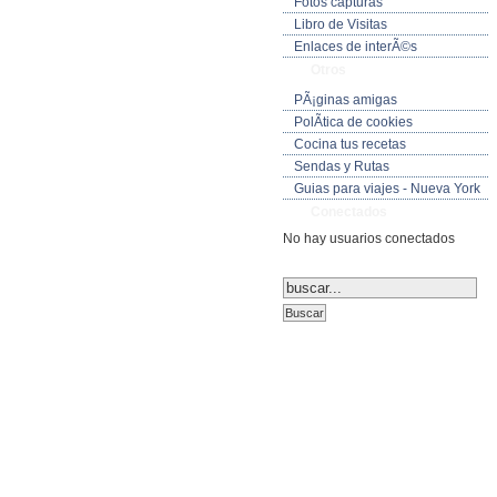
Fotos capturas
Libro de Visitas
Enlaces de interÃ©s
Otros
PÃ¡ginas amigas
PolÃ­tica de cookies
Cocina tus recetas
Sendas y Rutas
Guias para viajes - Nueva York
Conectados
No hay usuarios conectados