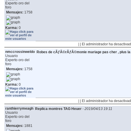
Experto oro del
foro
Mensajes:
1758
Karma:
0
| | El administrador ha desactivad
nmccrossinweldo
Robes de cÃƒÂ©rÃƒÂ©monie mariage pas cher , plus la 
Usuario
Experto oro del
foro
Mensajes:
1758
Karma:
0
| | El administrador ha desactivad
ranthierrymeagh
Replica montres TAG Heuer
-
2019/04/13 19:11
Usuario
Experto oro del
foro
Mensajes:
1881