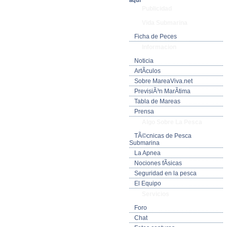
aquí
Publicidad
Vida Submarina
Ficha de Peces
Informacion
Noticia
ArtÃ­culos
Sobre MareaViva.net
PrevisiÃ³n MarÃ­tima
Tabla de Mareas
Prensa
Algo Sobre La Pesca
TÃ©cnicas de Pesca
Submarina
La Apnea
Nociones fÃ­sicas
Seguridad en la pesca
El Equipo
Servicios
Foro
Chat