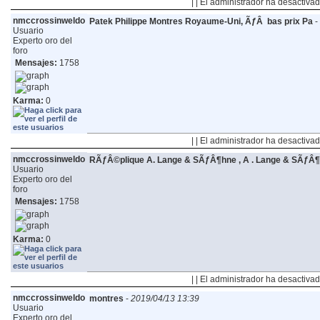
| | El administrador ha desactivad
nmccrossinweldo
Patek Philippe Montres Royaume-Uni, ÃƒÂ bas prix Pa
-
Usuario
Experto oro del
foro
Mensajes:
1758
Karma:
0
| | El administrador ha desactivad
nmccrossinweldo
RÃƒÂ©plique A. Lange & SÃƒÂ¶hne , A . Lange & SÃƒÂ
Usuario
Experto oro del
foro
Mensajes:
1758
Karma:
0
| | El administrador ha desactivad
nmccrossinweldo
montres
-
2019/04/13 13:39
Usuario
Experto oro del