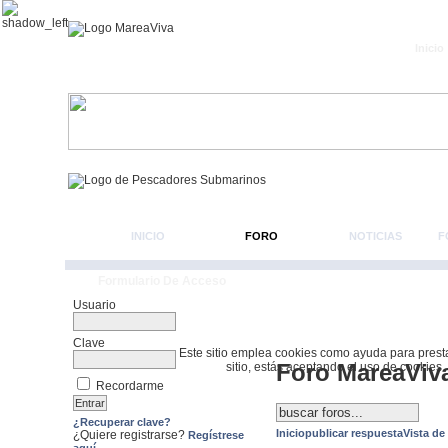
Inicio
INICIO
FORO
NOTICIAS
F
Formulario De Acceso
Usuario
Clave
Este sitio emplea cookies como ayuda para prestar 
Foro MareaViv
sitio, estás aceptando el uso de cookies.
Recordarme
¿Recuperar clave?
Inicio
publicar respuesta
Vista de
¿Quiere registrarse?
Regístrese