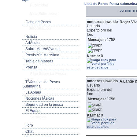
aquí
Lista de Foros
Pesca submarin
Publicidad
<< INICI
Vida Submarina
nmccrossinweldo
Ficha de Peces
Roger Viv
Usuario
Informacion
Experto oro del
foro
Noticia
Mensajes:
1758
ArtÃ­culos
Sobre MareaViva.net
PrevisiÃ³n MarÃ­tima
Karma:
0
Tabla de Mareas
Prensa
Algo Sobre La Pesca
nmccrossinweldo
A.Lange &
TÃ©cnicas de Pesca
Usuario
Submarina
Experto oro del
La Apnea
foro
Nociones fÃ­sicas
Mensajes:
1758
Seguridad en la pesca
El Equipo
Karma:
0
Servicios
Foro
Chat