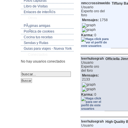
Fotos capturas
nmccrossinweldo
Tiffany Ba
Libro de Visitas
Usuario
Experto oro del
Enlaces de interÃ©s
foro
Otros
Mensajes:
1758
PÃ¡ginas amigas
PolÃ­tica de cookies
Karma:
0
Cocina tus recetas
Sendas y Rutas
Guias para viajes - Nueva York
Conectados
lverhulsegrah
Officiella Ji
No hay usuarios conectados
Usuario
Experto oro
del foro
Mensajes:
2133
Karma:
0
lverhulsegrah
High Quality 
Usuario