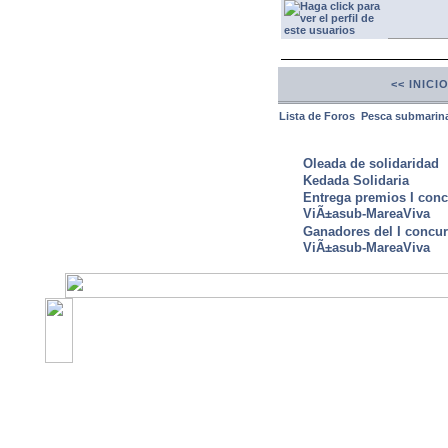
<< INICI
Lista de Foros
Pesca submarin
ULTIMAS NOTICIAS
Oleada de solidaridad
Kedada Solidaria
Entrega premios I conc
ViÃ±asub-MareaViva
Ganadores del I concu
ViÃ±asub-MareaViva
©