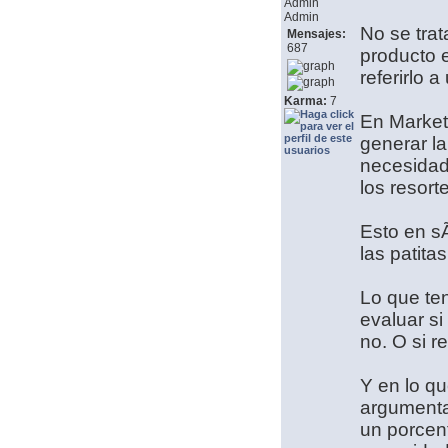
Admin
Admin
No se trat
Mensajes:
687
producto 
referirlo 
Karma:
7
En Marketi
generar la
necesidad,
los resort
Esto en sÃ
las patita
Lo que te
evaluar s
no. O si r
Y en lo qu
argumenta
un porcen