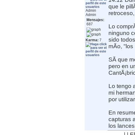
que le pi
Admin
retroceso
Admin
Mensajes:
687
Lo comprÃ
ninguno c
sido todo
Karma:
7
mÃ­o, "los
SÃ­ que me
pero en u
CantÃ¡bri
Lo tengo a
mi herman
por utilizar
En resume
capturas 
los lances
| | 