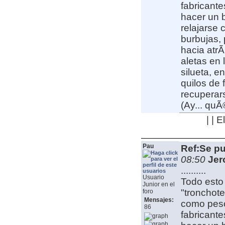
fabricante
hacer un b
relajarse 
burbujas,
hacia atrÃ
aletas en 
silueta, e
quilos de 
recuperar
(Ay... quÃ
| | 
Pau
Ref:Se pu
08:50
Jer
..........
Usuario
Todo esto 
Junior en el
"tronchot
foro
Mensajes:
como pesca
86
fabricante