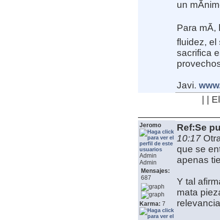
un mÃ­nim
Para mÃ­, 
fluidez, e
sacrifica 
provechos
Javi.
www.
| | 
Jeromo
Ref:Se pu
10:17
Otr
que se en
Admin
apenas tie
Admin
Mensajes:
687
Y tal afi
mata pie
relevanci
Karma:
7