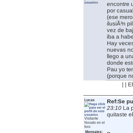
encontre 
por casua
(ese mero 
ilusiÃ³n pi
vez de baj
iba a habe
Hay veces
nuevas no 
llego a u
donde est
Pau yo te
(porque no
| | 
Lucas
Ref:Se pu
23:10
La 
quitaste el
Visitante
Novato en el
foro
Mensajes: