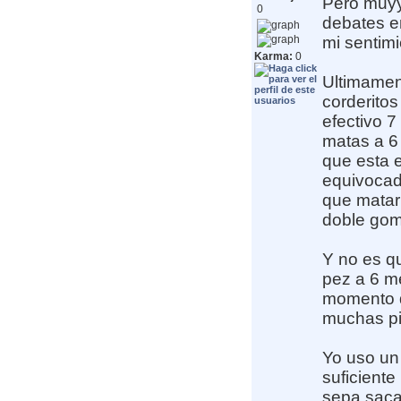
Pero muyy
0
debates en
mi sentimi
Karma:
0
Ultimame
corderitos
efectivo 
matas a 6 
que esta e
equivocad
que matar 
doble goma
Y no es q
pez a 6 me
momento q
muchas pi
Yo uso un
suficiente
sepa saca