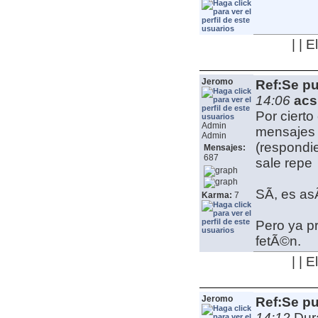
| | 
Jeromo
Ref:Se pu
14:06
acs
Por cierto
Admin
mensajes 
Admin
(respondi
Mensajes:
687
sale repe
SÃ­, es as
Karma:
7
Pero ya p
fetÃ©n.
| | 
Jeromo
Ref:Se pu
14:12
Dur