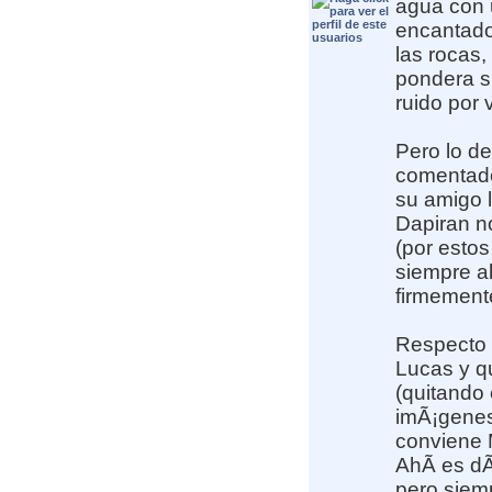
agua con u
encantado 
las rocas,
pondera s
ruido por 
Pero lo de
comentado
su amigo 
Dapiran n
(por estos 
siempre al
firmemente
Respecto 
Lucas y q
(quitando 
imÃ¡genes
conviene 
AhÃ­ es dÃ
pero siem