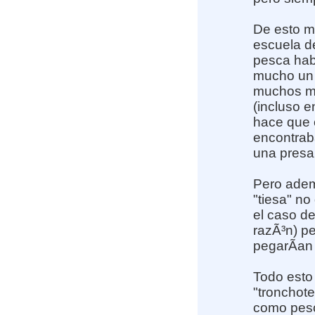
De esto m
escuela d
pesca habi
mucho un 9
muchos me
(incluso e
hace que e
encontrab
una presa
Pero adem
"tiesa" no
el caso de
razÃ³n) pe
pegarÃ­an 
Todo esto 
"tronchot
como pesca