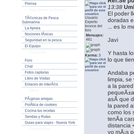
Ref:Se pu
Prensa
13:38
Umb
Algo Sobre La Pesca
El poder l
Usuario
TÃ©cnicas de Pesca
doradas e
Experto
Submarina
... es lo 
bronce del
La Apnea
foro
Nociones fÃ­sicas
Mensajes:
Javi
481
Seguridad en la pesca
El Equipo
Y hasta l
Servicios
Karma:
3
lo que ti
Foro
Chat
Andaba pe
Fotos capturas
Libro de Visitas
limpia, s
Enlaces de interÃ©s
a la pared
Otros
pequeÃ±a s
asÃ­ que d
PÃ¡ginas amigas
PolÃ­tica de cookies
la pared 
Cocina tus recetas
como los 
Sendas y Rutas
tenÃ­a car
Guias para viajes - Nueva York
distancia
Conectados
yo mÃ¡s p