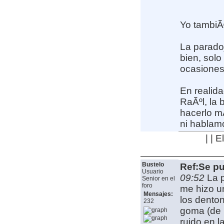
Yo tambi
La parado
bien, sol
ocasiones
En realid
RaÃºl, la 
hacerlo mÃ
ni hablam
| | 
Bustelo
Ref:Se pu
Usuario
09:52
La 
Senior en el
foro
me hizo un
Mensajes:
los dento
232
goma (de 
ruido en l