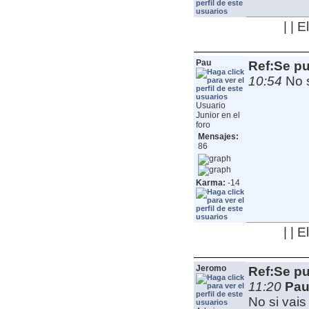
| | 
Pau
Ref:Se pu
10:54
No 
Usuario
Junior en el
foro
Mensajes:
86
Karma:
-14
| | 
Jeromo
Ref:Se pu
11:20
Pau
No si vai