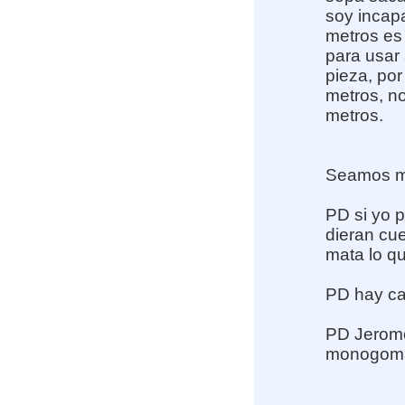
soy incapa
metros es 
para usar
pieza, por
metros, no
metros.
Seamos ma
PD si yo p
dieran cu
mata lo q
PD hay ca
PD Jeromo
monogoma 