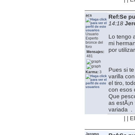
acs
Ref:Se pu
14:18
Jer
Usuario
Lo tengo a
Experto
mi herman
bronce del
foro
por utilizar
Mensajes:
481
Pues si te
Karma:
3
varilla co
el tiro, t
con esos c
Que pesco 
as estÃ¡n 
variada
.
| | 
Jeromo