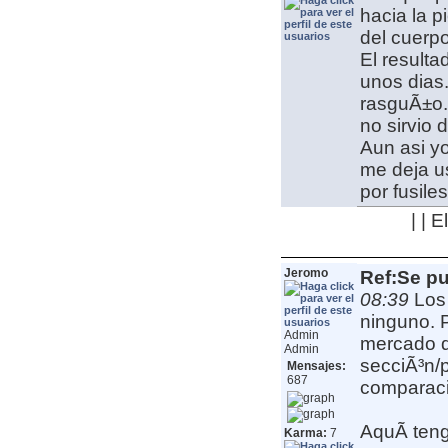
hacia la p
del cuerp
El result
unos dias.
rasguÃ±o.
no sirvio 
Aun asi y
me deja u
por fusile
| | 
Jeromo
Ref:Se pu
08:39
Los
ninguno. 
Admin
mercado qu
Admin
secciÃ³n/p
Mensajes:
687
comparaci
AquÃ­ ten
Karma:
7