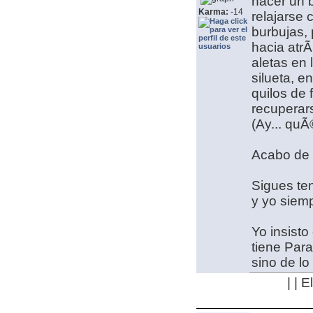
hacer un b
Karma:
-14
relajarse 
burbujas,
hacia atrÃ
aletas en 
silueta, e
quilos de 
recuperar
(Ay... quÃ
Acabo de 
Sigues te
y yo siemp
Yo insisto
tiene Par
sino de lo
| | 