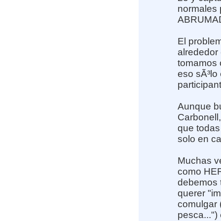
normales p
ABRUMAD
El proble
alrededor 
tomamos c
eso sÃ³lo
participa
Aunque bu
Carbonell,
que todas
solo en c
Muchas ve
como HERR
debemos t
querer "i
comulgar (
pesca...")