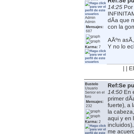
Ref:Se pu
14:25
Por
INFINITAM
Admin
dÃ­a que 
Admin
con la go
Mensajes:
687
AÃºn asÃ­,
Y no lo ec
Karma:
7
| | 
Bustelo
Ref:Se pu
Usuario
14:50
En 
Senior en el
foro
primer dÃ
Mensajes:
fuerte), a
232
la cabeza
aqui y en
Karma:
2
incluidos)
me acuerd