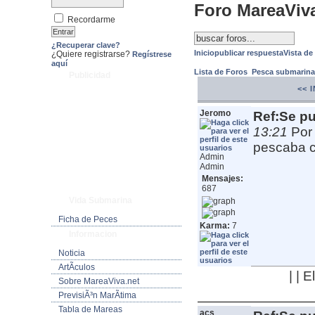
Foro MareaViv
Recordarme
¿Recuperar clave?
Inicio
publicar respuesta
Vista de
¿Quiere registrarse?
Regístrese
aquí
Lista de Foros
Pesca submarin
Publicidad
<< 
Jeromo
Ref:Se pu
13:21
Por
pescaba co
Admin
Admin
Mensajes:
687
Vida Submarina
Ficha de Peces
Karma:
7
Informacion
Noticia
ArtÃ­culos
| | 
Sobre MareaViva.net
PrevisiÃ³n MarÃ­tima
Tabla de Mareas
acs