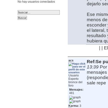
No hay usuarios conectados
dejarlo se
Ese mismo
menos de 
esconder 
el lateral
resultado 
hubiera q
| | 
acs
Ref:Se pu
13:39
Por
mensajes 
Usuario
(respondi
Experto
sale repe
bronce del
foro
Mensajes:
481
Karma:
3