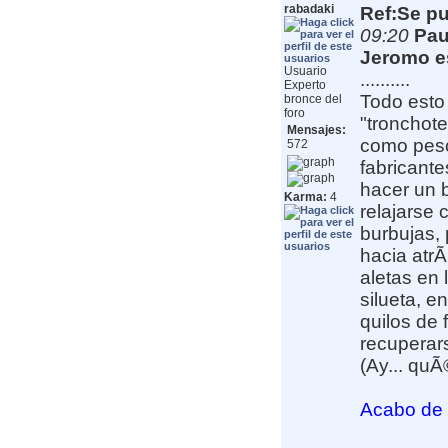
rabadaki
Ref:Se pu
09:20
Pau
Jeromo es
Usuario
..........
Experto
Todo esto 
bronce del
foro
"tronchot
Mensajes:
como pesca
572
fabricante
hacer un b
Karma:
4
relajarse 
burbujas,
hacia atrÃ
aletas en 
silueta, e
quilos de 
recuperar
(Ay... quÃ
Acabo de 