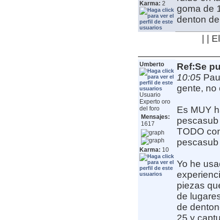
Karma:
2
goma de 16
denton de 
| | 
Umberto
Ref:Se pu
10:05
Pau
gente, no 
Usuario
Experto oro
Es MUY ha
del foro
Mensajes:
pescasub 
1617
TODO con 
pescasub 
Karma:
10
Yo he usa
experienci
piezas qu
de lugare
de denton
25 y captu