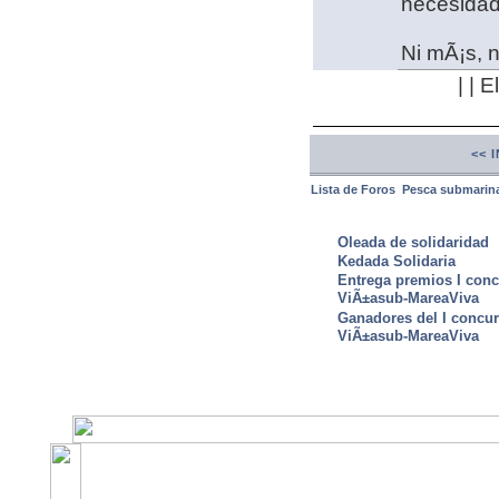
necesidad 
Ni mÃ¡s, 
| | 
<< 
Lista de Foros
Pesca submarin
ULTIMAS NOTICIAS
Oleada de solidaridad
Kedada Solidaria
Entrega premios I conc
ViÃ±asub-MareaViva
Ganadores del I concu
ViÃ±asub-MareaViva
©