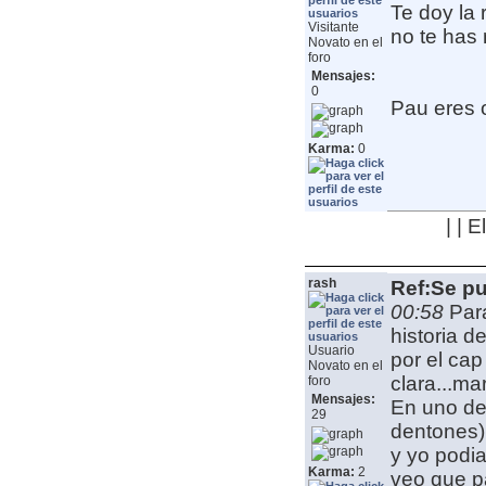
Te doy la 
Visitante
no te has 
Novato en el
foro
Mensajes:
0
Pau eres ot
Karma:
0
| | 
rash
Ref:Se pu
00:58
Par
historia 
Usuario
por el cap
Novato en el
clara...ma
foro
Mensajes:
En uno de 
29
dentones)
y yo podia
Karma:
2
veo que p