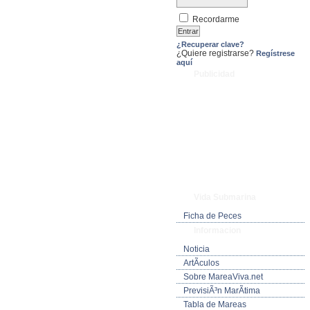
Recordarme
¿Recuperar clave?
¿Quiere registrarse?
Regístrese
aquí
Publicidad
Vida Submarina
Ficha de Peces
Informacion
Noticia
ArtÃ­culos
Sobre MareaViva.net
PrevisiÃ³n MarÃ­tima
Tabla de Mareas