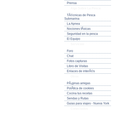
Prensa
Algo Sobre La Pesca
TÃ©cnicas de Pesca
Submarina
La Apnea
Nociones fÃ­sicas
Seguridad en la pesca
El Equipo
Servicios
Foro
Chat
Fotos capturas
Libro de Visitas
Enlaces de interÃ©s
Otros
PÃ¡ginas amigas
PolÃ­tica de cookies
Cocina tus recetas
Sendas y Rutas
Guias para viajes - Nueva York
Conectados