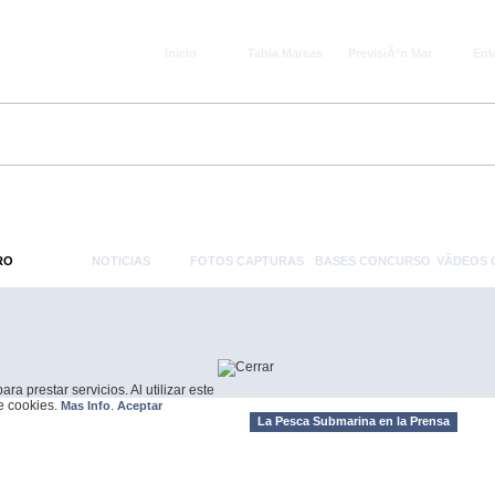
Inicio
Tabla Mareas
PrevisiÃ³n Mar
Enl
RO
NOTICIAS
FOTOS CAPTURAS
BASES CONCURSO
VÃ­DEOS
a prestar servicios. Al utilizar este
de cookies.
.
Mas Info
Aceptar
La Pesca Submarina en la Prensa