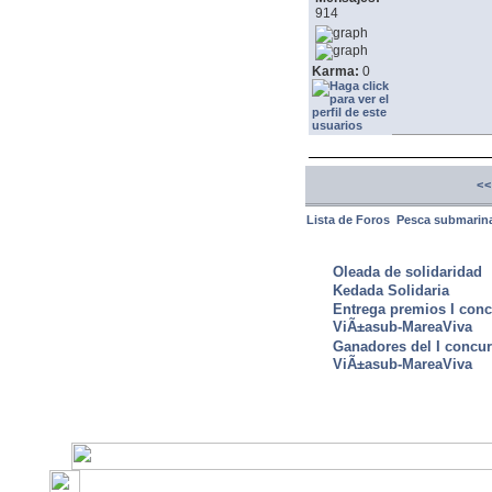
914
Karma:
0
<<
Lista de Foros
Pesca submarin
ULTIMAS NOTICIAS
Oleada de solidaridad
Kedada Solidaria
Entrega premios I conc
ViÃ±asub-MareaViva
Ganadores del I concu
ViÃ±asub-MareaViva