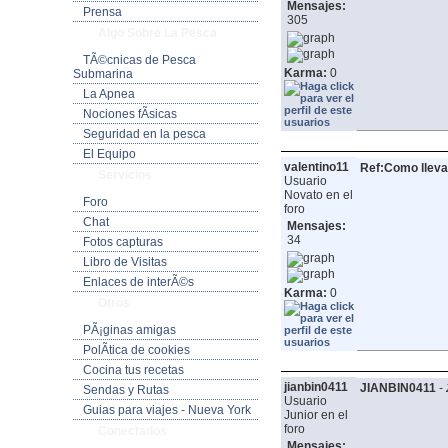
Mensajes:
Prensa
305
Algo Sobre La Pesca
TÃ©cnicas de Pesca
Karma:
0
Submarina
La Apnea
Nociones fÃ­sicas
Seguridad en la pesca
El Equipo
valentino11
Ref:Como lleva
Servicios
Usuario
Novato en el
Foro
foro
Chat
Mensajes:
34
Fotos capturas
Libro de Visitas
Enlaces de interÃ©s
Karma:
0
Otros
PÃ¡ginas amigas
PolÃ­tica de cookies
Cocina tus recetas
jianbin0411
JIANBIN0411
-
Sendas y Rutas
Usuario
Guias para viajes - Nueva York
Junior en el
foro
Conectados
Mensajes: