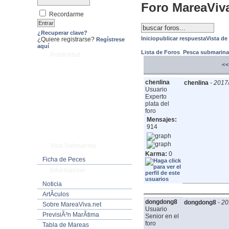
Foro MareaViv
Recordarme
¿Recuperar clave?
Inicio
publicar respuesta
Vista de
¿Quiere registrarse?
Regístrese
aquí
Lista de Foros
Pesca submarin
Publicidad
<<
chenlina
chenlina
-
2017/
Usuario
Experto
plata del
foro
Mensajes:
914
Vida Submarina
Karma:
0
Ficha de Peces
Informacion
Noticia
ArtÃ­culos
dongdong8
dongdong8
-
20
Sobre MareaViva.net
Usuario
PrevisiÃ³n MarÃ­tima
Senior en el
foro
Tabla de Mareas