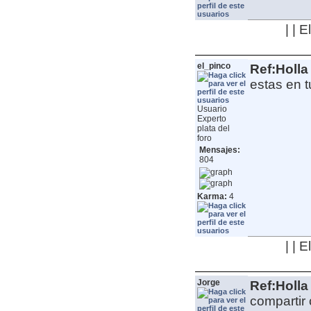
| | 
el_pinco
Ref:Holla
estas en 
Usuario
Experto
plata del
foro
Mensajes:
804
Karma:
4
| | 
Jorge
Ref:Holla
compartir 