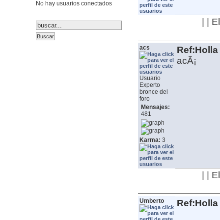
No hay usuarios conectados
| | 
acs
Ref:Holla
acÃ¡
Usuario
Experto
bronce del
foro
Mensajes:
481
Karma:
3
| | 
Umberto
Ref:Holla