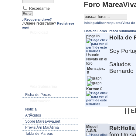
Foro MareaViv
Recordarme
¿Recuperar clave?
Inicio
publicar respuesta
Vista de
¿Quiere registrarse?
Regístrese
aquí
Lista de Foros
Pesca submarin
Publicidad
pingalin
Holla de 
Soy Portug
Usuario
Novato en el
Saludos
foro
Mensajes:
Bernardo
5
Vida Submarina
Karma:
0
Ficha de Peces
Informacion
Noticia
| | 
ArtÃ­culos
Sobre MareaViva.net
Miguel
Ref:Holla
PrevisiÃ³n MarÃ­tima
A.G.B.
Tabla de Mareas
foro.Un sa