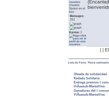
(Encantad
Usuario
bienvenid
Senior en el
foro
Mensajes:
352
Karma:
2
| | 
Lista de Foros
Pesca submarin
ULTIMAS NOTICIAS
Oleada de solidaridad
Kedada Solidaria
Entrega premios I conc
ViÃ±asub-MareaViva
Ganadores del I concu
ViÃ±asub-MareaViva