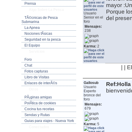
Prensa
mayor :Un
Algo Sobre La Pesca
Porque lo
Usuario
del presen
Senior en el
TÃ©cnicas de Pesca
foro
Submarina
Mensajes:
La Apnea
238
Nociones fÃ­sicas
Seguridad en la pesca
El Equipo
Karma:
2
Servicios
Foro
Chat
| | 
Fotos capturas
Libro de Visitas
Gallosub
Enlaces de interÃ©s
Ref:Holla
Usuario
Otros
bienvenid
Experto
bronce del
PÃ¡ginas amigas
foro
PolÃ­tica de cookies
Mensajes:
679
Cocina tus recetas
Sendas y Rutas
Guias para viajes - Nueva York
Karma:
5
Conectados